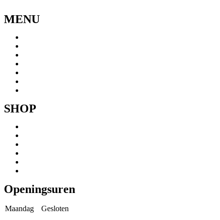
MENU
Menu
Home
Ons verhaal
Onze fietsen
Speedbikespecialist
Webshop
Werkhuis
Contact
SHOP
Menu
Mountainbikes
Speedpedelecs
Stads- en hybride fietsen
E-bike
Racefietsen
Kinderfietsen
Openingsuren
Maandag
Gesloten