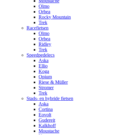
Moustache
Olmo
Orbea
Rocky Mountain
Trek
Racefietsen
Olmo
Orbea
Ridley
Trek
Speedpedelecs
Aska
Ellio
Koga
Opium
Riese & Müller
Stromer
Trek
Stads- en hybride fietsen
Aska
Cortina
Eovolt
Gudereit
Kalkhoff
Moustache