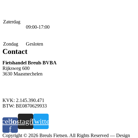
Zaterdag
09:00-17:00
Zondag
Gesloten
Contact
Fietshandel Breuls BVBA
Rijksweg 600
3630 Maasmechelen
+32 89 760 303
info@breuls.be
KVK: 2.145.390.471
BTW: BE0870629933
acebook-
Instagram
Twitter
f
Copyright © 2026 Breuls Fietsen. All Rights Reserved — Design