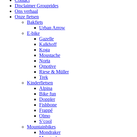
Contact
Disclaimer Grouprides
Ons verhaal
Onze fietsen
Bakfiets
Urban Arrow
E-bike
Gazelle
Kalkhoff
Koga
Moustache
Norta
Qmotive
Riese & Müller
Trek
Kinderfietsen
Alpina
Bike fun
Doppler
Fishbone
Frappé
Olmo
S’cool
Mountainbikes
Mondraker