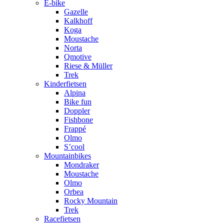
E-bike
Gazelle
Kalkhoff
Koga
Moustache
Norta
Qmotive
Riese & Müller
Trek
Kinderfietsen
Alpina
Bike fun
Doppler
Fishbone
Frappé
Olmo
S’cool
Mountainbikes
Mondraker
Moustache
Olmo
Orbea
Rocky Mountain
Trek
Racefietsen