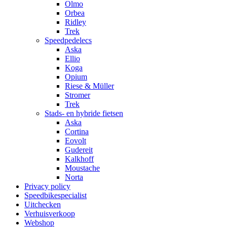
Olmo
Orbea
Ridley
Trek
Speedpedelecs
Aska
Ellio
Koga
Opium
Riese & Müller
Stromer
Trek
Stads- en hybride fietsen
Aska
Cortina
Eovolt
Gudereit
Kalkhoff
Moustache
Norta
Privacy policy
Speedbikespecialist
Uitchecken
Verhuisverkoop
Webshop