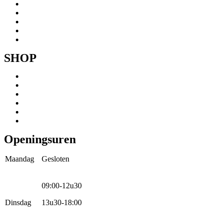
Onze fietsen
Speedbikespecialist
Webshop
Werkhuis
Contact
SHOP
Menu
Mountainbikes
Speedpedelecs
Stads- en hybride fietsen
E-bike
Racefietsen
Kinderfietsen
Openingsuren
Maandag
Gesloten
09:00-12u30
Dinsdag
13u30-18:00