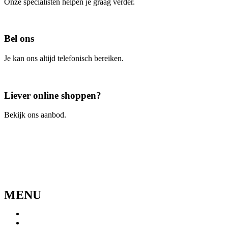
Onze specialisten helpen je graag verder.
Contacteer ons
Bel ons
Je kan ons altijd telefonisch bereiken.
Bel ons
Liever online shoppen?
Bekijk ons aanbod.
Ga naar de webshop
MENU
Menu
Home
Ons verhaal