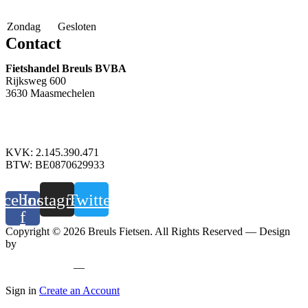
Zondag
Gesloten
Contact
Fietshandel Breuls BVBA
Rijksweg 600
3630 Maasmechelen
+32 89 760 303
info@breuls.be
KVK: 2.145.390.471
BTW: BE0870629933
acebook-
Instagram
Twitter
f
Copyright © 2026 Breuls Fietsen. All Rights Reserved — Design
by
Whyzzle
Privacy policy
—
Cookiebeleid
Sign in
Create an Account