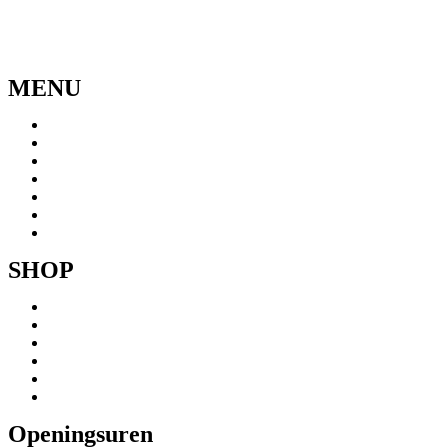
MENU
Menu
Home
Ons verhaal
Onze fietsen
Speedbikespecialist
Webshop
Werkhuis
Contact
SHOP
Menu
Mountainbikes
Speedpedelecs
Stads- en hybride fietsen
E-bike
Racefietsen
Kinderfietsen
Openingsuren