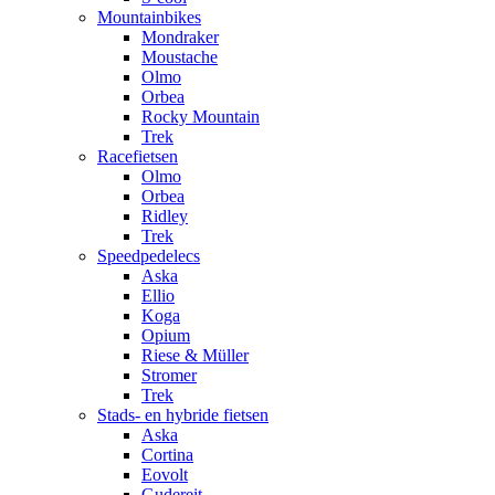
Mountainbikes
Mondraker
Moustache
Olmo
Orbea
Rocky Mountain
Trek
Racefietsen
Olmo
Orbea
Ridley
Trek
Speedpedelecs
Aska
Ellio
Koga
Opium
Riese & Müller
Stromer
Trek
Stads- en hybride fietsen
Aska
Cortina
Eovolt
Gudereit