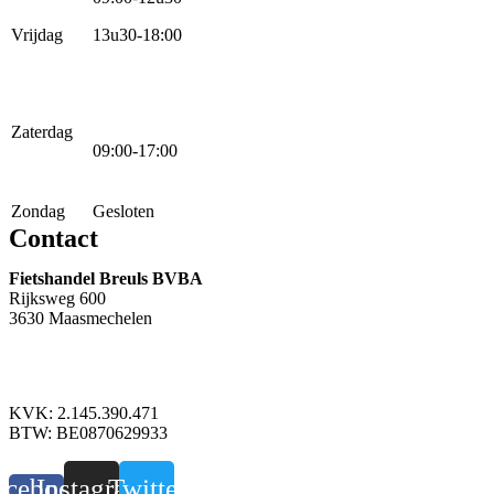
Vrijdag
13u30-18:00
Zaterdag
09:00-17:00
Zondag
Gesloten
Contact
Fietshandel Breuls BVBA
Rijksweg 600
3630 Maasmechelen
+32 89 760 303
info@breuls.be
KVK: 2.145.390.471
BTW: BE0870629933
acebook-
Instagram
Twitter