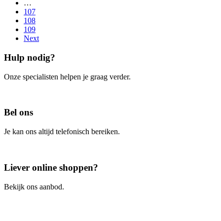
…
107
108
109
Next
Hulp nodig?
Onze specialisten helpen je graag verder.
Contacteer ons
Bel ons
Je kan ons altijd telefonisch bereiken.
Bel ons
Liever online shoppen?
Bekijk ons aanbod.
Ga naar de webshop