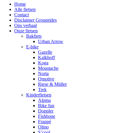
Home
Alle fietsen
Contact
Disclaimer Grouprides
Ons verhaal
Onze fietsen
Bakfiets
Urban Arrow
E-bike
Gazelle
Kalkhoff
Koga
Moustache
Norta
Qmotive
Riese & Müller
Trek
Kinderfietsen
Alpina
Bike fun
Doppler
Fishbone
Frappé
Olmo
S’cool