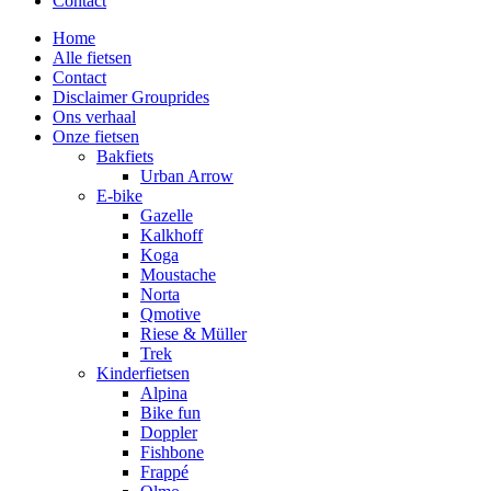
Contact
Home
Alle fietsen
Contact
Disclaimer Grouprides
Ons verhaal
Onze fietsen
Bakfiets
Urban Arrow
E-bike
Gazelle
Kalkhoff
Koga
Moustache
Norta
Qmotive
Riese & Müller
Trek
Kinderfietsen
Alpina
Bike fun
Doppler
Fishbone
Frappé