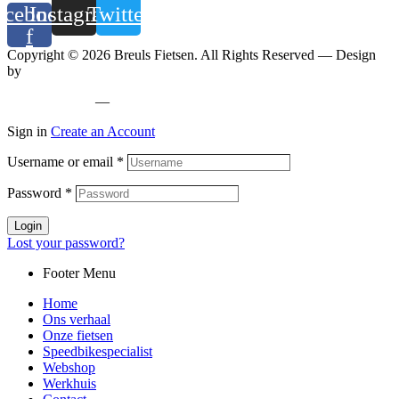
acebook-
Instagram
Twitter
f
Copyright © 2026 Breuls Fietsen. All Rights Reserved — Design
by
Whyzzle
Privacy policy
—
Cookiebeleid
Sign in
Create an Account
Username or email
*
Password
*
Login
Lost your password?
Footer Menu
Home
Ons verhaal
Onze fietsen
Speedbikespecialist
Webshop
Werkhuis