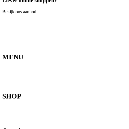
Liever online shoppen?
Bekijk ons aanbod.
Ga naar de webshop
MENU
Home
Ons verhaal
Onze fietsen
Speedbikespecialist
Webshop
Werkhuis
Contact
SHOP
Mountainbikes
Speedpedelecs
Stads- en hybride fietsen
E-bike
Racefietsen
Kinderfietsen