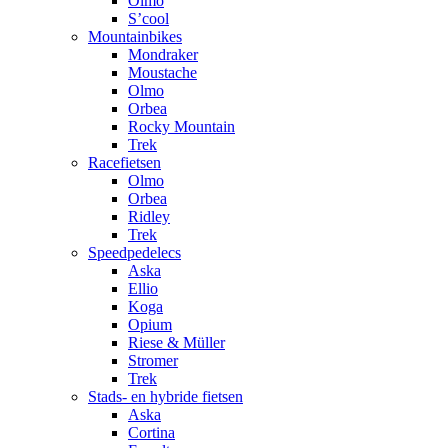
Olmo
S’cool
Mountainbikes
Mondraker
Moustache
Olmo
Orbea
Rocky Mountain
Trek
Racefietsen
Olmo
Orbea
Ridley
Trek
Speedpedelecs
Aska
Ellio
Koga
Opium
Riese & Müller
Stromer
Trek
Stads- en hybride fietsen
Aska
Cortina