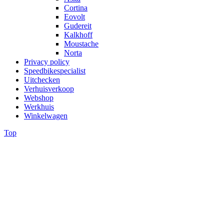
Cortina
Eovolt
Gudereit
Kalkhoff
Moustache
Norta
Privacy policy
Speedbikespecialist
Uitchecken
Verhuisverkoop
Webshop
Werkhuis
Winkelwagen
Top