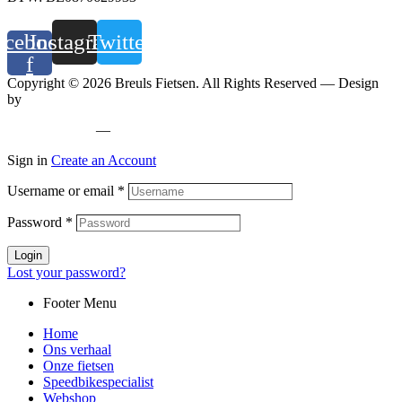
acebook-
Instagram
Twitter
f
Copyright © 2026 Breuls Fietsen. All Rights Reserved — Design
by
Whyzzle
Privacy policy
—
Cookiebeleid
Sign in
Create an Account
Username or email
*
Password
*
Login
Lost your password?
Footer Menu
Home
Ons verhaal
Onze fietsen
Speedbikespecialist
Webshop