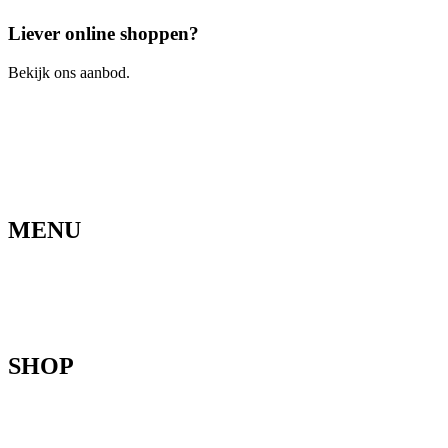
Liever online shoppen?
Bekijk ons aanbod.
Ga naar de webshop
MENU
Home
Ons verhaal
Onze fietsen
Speedbikespecialist
Webshop
Werkhuis
Contact
SHOP
Mountainbikes
Speedpedelecs
Stads- en hybride fietsen
E-bike