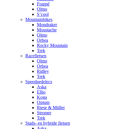
Frappé
Olmo
S’cool
Mountainbikes
Mondraker
Moustache
Olmo
Orbea
Rocky Mountain
Trek
Racefietsen
Olmo
Orbea
Ridley
Trek
Speedpedelecs
Aska
Ellio
Koga
Opium
Riese & Müller
Stromer
Trek
Stads- en hybride fietsen
Aska