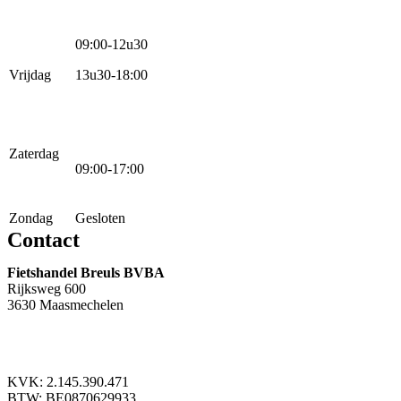
09:00-12u30
Vrijdag
13u30-18:00
Zaterdag
09:00-17:00
Zondag
Gesloten
Contact
Fietshandel Breuls BVBA
Rijksweg 600
3630 Maasmechelen
+32 89 760 303
info@breuls.be
KVK: 2.145.390.471
BTW: BE0870629933