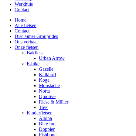
Werkhuis
Contact
Home
Alle fietsen
Contact
Disclaimer Grouprides
Ons verhaal
Onze fietsen
Bakfiets
Urban Arrow
E-bike
Gazelle
Kalkhoff
Koga
Moustache
Norta
Qmotive
Riese & Müller
Trek
Kinderfietsen
Alpina
Bike fun
Doppler
Fishbone