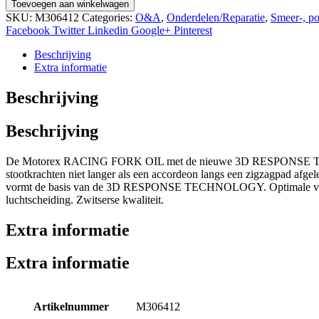
racing
Toevoegen aan winkelwagen
fork
SKU:
M306412
Categories:
O&A
,
Onderdelen/Reparatie
,
Smeer-, p
oil
Facebook
Twitter
Linkedin
Google+
Pinterest
15w
1L
Beschrijving
aantal
Extra informatie
Beschrijving
Beschrijving
De Motorex RACING FORK OIL met de nieuwe 3D RESPONSE TECHNOLO
stootkrachten niet langer als een accordeon langs een zigzagpad afge
vormt de basis van de 3D RESPONSE TECHNOLOGY. Optimale verminder
luchtscheiding. Zwitserse kwaliteit.
Extra informatie
Extra informatie
Artikelnummer
M306412