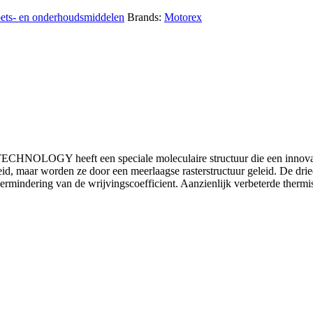
oets- en onderhoudsmiddelen
Brands:
Motorex
GY heeft een speciale moleculaire structuur die een innovatief
leid, maar worden ze door een meerlaagse rasterstructuur geleid. De dr
ing van de wrijvingscoefficient. Aanzienlijk verbeterde thermisch