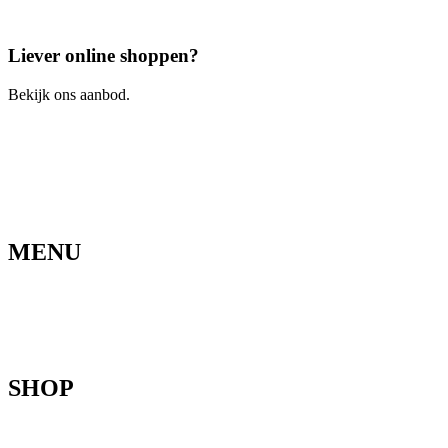
Bel ons
Liever online shoppen?
Bekijk ons aanbod.
Ga naar de webshop
MENU
Home
Ons verhaal
Onze fietsen
Speedbikespecialist
Webshop
Werkhuis
Contact
SHOP
Mountainbikes
Speedpedelecs
Stads- en hybride fietsen