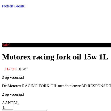
Fietsen Breuls
Sale!
Motorex racing fork oil 15w 1L
Oorspronkelijke
Huidige
€
17.99
€
16.45
prijs
prijs
2 op voorraad
was:
is:
€17.99.
€16.45.
De Motorex RACING FORK OIL met de nieuwe 3D RESPONSE TEC
2 op voorraad
AANTAL
Motorex