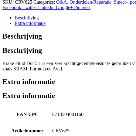
DOT
SKU:
CRV625
Categories:
O&A
,
Onderdelen/Reparatie
,
Smeer-, po
5.1
Facebook
Twitter
Linkedin
Google+
Pinterest
navulling
625ml
Beschrijving
aantal
Extra informatie
Beschrijving
Beschrijving
Brake Fluid Dot 5.1 is een zeer krachtige remvloeistof te gebruiken
zoals SRAM, Formula en Avid.
Extra informatie
Extra informatie
EAN UPC
8713504001160
Artikelnummer
CRV625