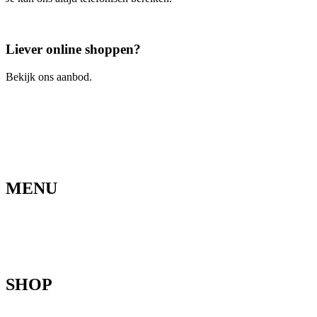
Bel ons
Liever online shoppen?
Bekijk ons aanbod.
Ga naar de webshop
MENU
Home
Ons verhaal
Onze fietsen
Speedbikespecialist
Webshop
Werkhuis
Contact
SHOP
Mountainbikes
Speedpedelecs