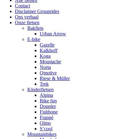
Alle fietsen
Contact
Disclaimer Grouprides
Ons verhaal
Onze fietsen
Bakfiets
Urban Arrow
E-bike
Gazelle
Kalkhoff
Koga
Moustache
Norta
Qmotive
Riese & Müller
Trek
Kinderfietsen
Alpina
Bike fun
Doppler
Fishbone
Frappé
Olmo
S’cool
Mountainbikes