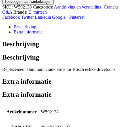
Crankset
Toevoegen aan winkelwagen
eThirteen
SKU:
W592138
Categories:
Aandrijving en versnelling
,
Crancks
,
eSpec
O&A
Brands:
E_thirteen
Plus
Facebook
Twitter
Linkedin
Google+
Pinterest
Aluminum
for
Beschrijving
Bosch
Extra informatie
1
aantal
Beschrijving
Beschrijving
Replacement aluminum crank arms for Bosch eBike drivetrains.
Extra informatie
Extra informatie
Artikelnummer
W592138