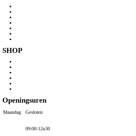
Menu
Home
Ons verhaal
Onze fietsen
Speedbikespecialist
Webshop
Werkhuis
Contact
SHOP
Menu
Mountainbikes
Speedpedelecs
Stads- en hybride fietsen
E-bike
Racefietsen
Kinderfietsen
Openingsuren
Maandag
Gesloten
09:00-12u30