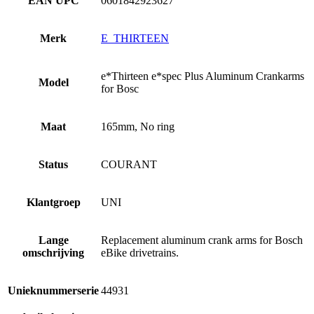
EAN UPC
0601842923627
Merk
E_THIRTEEN
e*Thirteen e*spec Plus Aluminum Crankarms
Model
for Bosc
Maat
165mm, No ring
Status
COURANT
Klantgroep
UNI
Lange
Replacement aluminum crank arms for Bosch
omschrijving
eBike drivetrains.
Unieknummerserie
44931