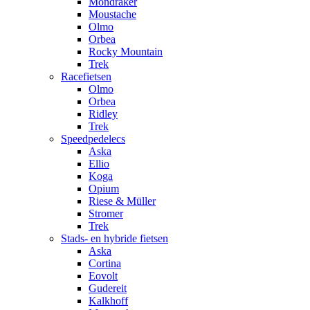
Mondraker
Moustache
Olmo
Orbea
Rocky Mountain
Trek
Racefietsen
Olmo
Orbea
Ridley
Trek
Speedpedelecs
Aska
Ellio
Koga
Opium
Riese & Müller
Stromer
Trek
Stads- en hybride fietsen
Aska
Cortina
Eovolt
Gudereit
Kalkhoff