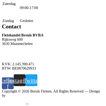
Zaterdag
09:00-17:00
Zondag
Gesloten
Contact
Fietshandel Breuls BVBA
Rijksweg 600
3630 Maasmechelen
+32 89 760 303
info@breuls.be
KVK: 2.145.390.471
BTW: BE0870629933
acebook-
Instagram
Twitter
f
Copyright © 2026 Breuls Fietsen. All Rights Reserved — Design
by
Whyzzle
Privacy policy
—
Cookiebeleid