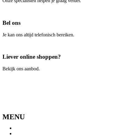
Onze specialisten helpen je graag verder.
Contacteer ons
Bel ons
Je kan ons altijd telefonisch bereiken.
Bel ons
Liever online shoppen?
Bekijk ons aanbod.
Ga naar de webshop
MENU
Menu
Home
Ons verhaal