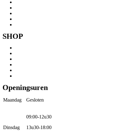
Onze fietsen
Speedbikespecialist
Webshop
Werkhuis
Contact
SHOP
Menu
Mountainbikes
Speedpedelecs
Stads- en hybride fietsen
E-bike
Racefietsen
Kinderfietsen
Openingsuren
Maandag
Gesloten
09:00-12u30
Dinsdag
13u30-18:00