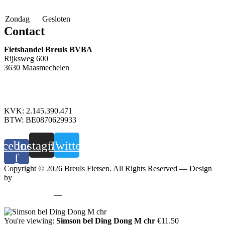
Zondag
Gesloten
Contact
Fietshandel Breuls BVBA
Rijksweg 600
3630 Maasmechelen
+32 89 760 303
info@breuls.be
KVK: 2.145.390.471
BTW: BE0870629933
acebook-
Instagram
Twitter
f
Copyright © 2026 Breuls Fietsen. All Rights Reserved — Design
by
Whyzzle
Privacy policy
—
Cookiebeleid
You're viewing:
Simson bel Ding Dong M chr
€
11.50