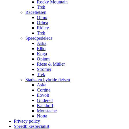
Rocky Mountain
Trek
Racefietsen
Olmo
Orbea
Ridley
Trek
Speedpedelecs
Aska
Ellio
Koga
Opium
Riese & Müller
Stromer
Trek
Stads- en hybride fietsen
Aska
Cortina
Eovolt
Gudereit
Kalkhoff
Moustache
Norta
Privacy policy
Speedbikespecialist