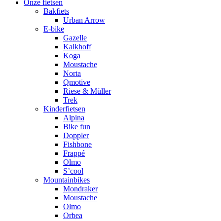
Onze fietsen
Bakfiets
Urban Arrow
E-bike
Gazelle
Kalkhoff
Koga
Moustache
Norta
Qmotive
Riese & Müller
Trek
Kinderfietsen
Alpina
Bike fun
Doppler
Fishbone
Frappé
Olmo
S’cool
Mountainbikes
Mondraker
Moustache
Olmo
Orbea