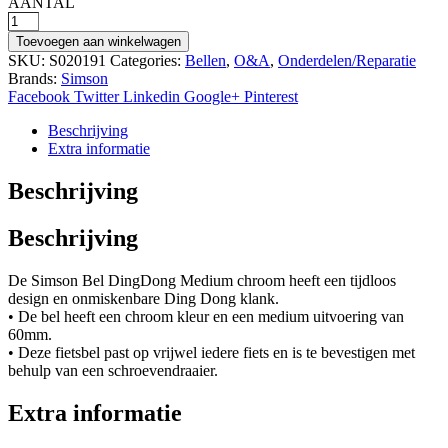
AANTAL
Simson
bel
Toevoegen aan winkelwagen
Ding
SKU:
S020191
Categories:
Bellen
,
O&A
,
Onderdelen/Reparatie
Dong
Brands:
Simson
M
Facebook
Twitter
Linkedin
Google+
Pinterest
chr
aantal
Beschrijving
Extra informatie
Beschrijving
Beschrijving
De Simson Bel DingDong Medium chroom heeft een tijdloos
design en onmiskenbare Ding Dong klank.
• De bel heeft een chroom kleur en een medium uitvoering van
60mm.
• Deze fietsbel past op vrijwel iedere fiets en is te bevestigen met
behulp van een schroevendraaier.
Extra informatie