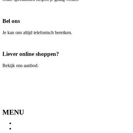
Contacteer ons
Bel ons
Je kan ons altijd telefonisch bereiken.
Bel ons
Liever online shoppen?
Bekijk ons aanbod.
Ga naar de webshop
MENU
Menu
Home
Ons verhaal