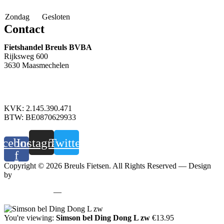
Zondag
Gesloten
Contact
Fietshandel Breuls BVBA
Rijksweg 600
3630 Maasmechelen
+32 89 760 303
info@breuls.be
KVK: 2.145.390.471
BTW: BE0870629933
acebook-
Instagram
Twitter
f
Copyright © 2026 Breuls Fietsen. All Rights Reserved — Design
by
Whyzzle
Privacy policy
—
Cookiebeleid
You're viewing:
Simson bel Ding Dong L zw
€
13.95