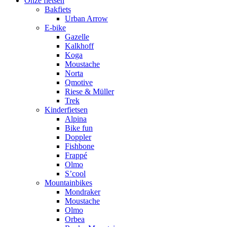
Onze fietsen
Bakfiets
Urban Arrow
E-bike
Gazelle
Kalkhoff
Koga
Moustache
Norta
Qmotive
Riese & Müller
Trek
Kinderfietsen
Alpina
Bike fun
Doppler
Fishbone
Frappé
Olmo
S’cool
Mountainbikes
Mondraker
Moustache
Olmo
Orbea