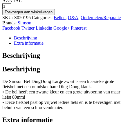
AANTAL
Simson
bel
Toevoegen aan winkelwagen
Ding
SKU:
S020195
Categories:
Bellen
,
O&A
,
Onderdelen/Reparatie
Dong
Brands:
Simson
L
Facebook
Twitter
Linkedin
Google+
Pinterest
zw
aantal
Beschrijving
Extra informatie
Beschrijving
Beschrijving
De Simson Bel DingDong Large zwart is een klassieke grote
fietsbel met een onmiskenbare Ding Dong klank.
• De bel heeft een zwarte kleur en een grote uitvoering van maar
liefst 80mm!
• Deze fietsbel past op vrijwel iedere fiets en is te bevestigen met
behulp van een schroevendraaier.
Extra informatie