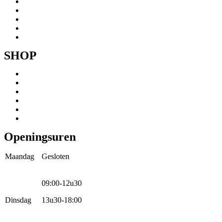
Onze fietsen
Speedbikespecialist
Webshop
Werkhuis
Contact
SHOP
Menu
Mountainbikes
Speedpedelecs
Stads- en hybride fietsen
E-bike
Racefietsen
Kinderfietsen
Openingsuren
Maandag
Gesloten
09:00-12u30
Dinsdag
13u30-18:00