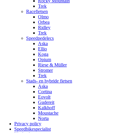
Rocky Mountain
Trek
Racefietsen
Olmo
Orbea
Ridley
Trek
Speedpedelecs
Aska
Ellio
Koga
Opium
Riese & Müller
Stromer
Trek
Stads- en hybride fietsen
Aska
Cortina
Eovolt
Gudereit
Kalkhoff
Moustache
Norta
Privacy policy
Speedbikespecialist