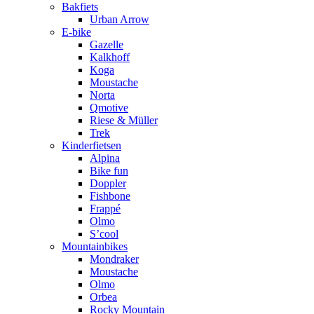
Bakfiets
Urban Arrow
E-bike
Gazelle
Kalkhoff
Koga
Moustache
Norta
Qmotive
Riese & Müller
Trek
Kinderfietsen
Alpina
Bike fun
Doppler
Fishbone
Frappé
Olmo
S’cool
Mountainbikes
Mondraker
Moustache
Olmo
Orbea
Rocky Mountain