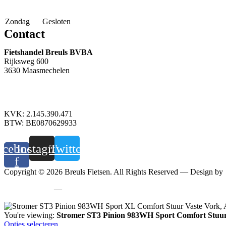
Zondag
Gesloten
Contact
Fietshandel Breuls BVBA
Rijksweg 600
3630 Maasmechelen
+32 89 760 303
info@breuls.be
KVK: 2.145.390.471
BTW: BE0870629933
acebook-
Instagram
Twitter
f
Copyright © 2026 Breuls Fietsen. All Rights Reserved — Design by
Privacy policy
—
Cookiebeleid
You're viewing:
Stromer ST3 Pinion 983WH Sport Comfort Stuur
Opties selecteren