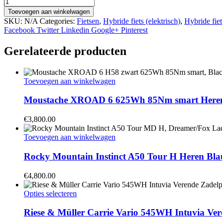
Stromer
ST3
Toevoegen aan winkelwagen
Pinion
SKU:
N/A
Categories:
Fietsen
,
Hybride fiets (elektrisch)
,
Hybride fie
983WH
Facebook
Twitter
Linkedin
Google+
Pinterest
Sport
Comfort
Gerelateerde producten
Stuur
Vaste
Vork
Toevoegen aan winkelwagen
Grijs
XL
2024
Moustache XROAD 6 625Wh 85Nm smart Heren
aantal
€
3,800.00
Toevoegen aan winkelwagen
Rocky Mountain Instinct A50 Tour H Heren B
€
4,800.00
Dit
Opties selecteren
product
heeft
Riese & Müller Carrie Vario 545WH Intuvia Ver
meerdere