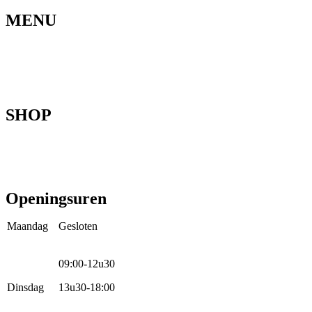
MENU
Home
Ons verhaal
Onze fietsen
Speedbikespecialist
Webshop
Werkhuis
Contact
SHOP
Mountainbikes
Speedpedelecs
Stads- en hybride fietsen
E-bike
Racefietsen
Kinderfietsen
Openingsuren
Maandag
Gesloten
09:00-12u30
Dinsdag
13u30-18:00