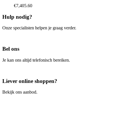
variaties.
€
7,405.60
Deze
optie
Hulp nodig?
kan
gekozen
Onze specialisten helpen je graag verder.
worden
op
Contacteer ons
de
productpagina
Bel ons
Je kan ons altijd telefonisch bereiken.
Bel ons
Liever online shoppen?
Bekijk ons aanbod.
Ga naar de webshop