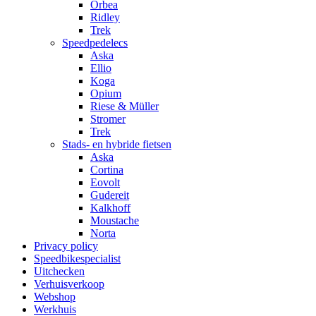
Orbea
Ridley
Trek
Speedpedelecs
Aska
Ellio
Koga
Opium
Riese & Müller
Stromer
Trek
Stads- en hybride fietsen
Aska
Cortina
Eovolt
Gudereit
Kalkhoff
Moustache
Norta
Privacy policy
Speedbikespecialist
Uitchecken
Verhuisverkoop
Webshop
Werkhuis