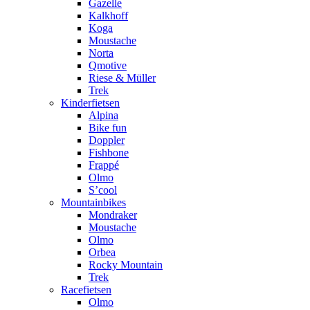
Gazelle
Kalkhoff
Koga
Moustache
Norta
Qmotive
Riese & Müller
Trek
Kinderfietsen
Alpina
Bike fun
Doppler
Fishbone
Frappé
Olmo
S’cool
Mountainbikes
Mondraker
Moustache
Olmo
Orbea
Rocky Mountain
Trek
Racefietsen
Olmo