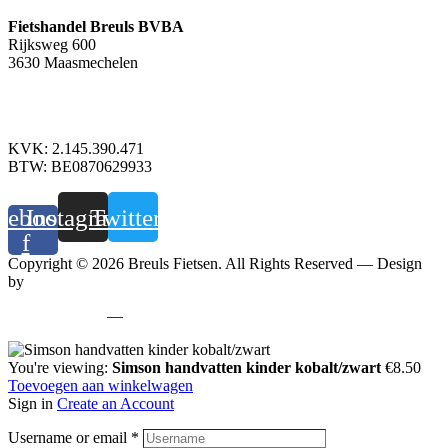
Fietshandel Breuls BVBA
Rijksweg 600
3630 Maasmechelen
+32 89 760 303
info@breuls.be
KVK: 2.145.390.471
BTW: BE0870629933
cebook-
Instagram
Twitter
f
Copyright © 2026 Breuls Fietsen. All Rights Reserved — Design
by
Whyzzle
Privacy policy
—
Cookiebeleid
You're viewing:
Simson handvatten kinder kobalt/zwart
€
8.50
Toevoegen aan winkelwagen
Sign in
Create an Account
Username or email
*