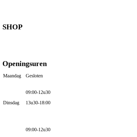
Onze fietsen
Speedbikespecialist
Webshop
Werkhuis
Contact
SHOP
Mountainbikes
Speedpedelecs
Stads- en hybride fietsen
E-bike
Racefietsen
Kinderfietsen
Openingsuren
Maandag
Gesloten
09:00-12u30
Dinsdag
13u30-18:00
09:00-12u30