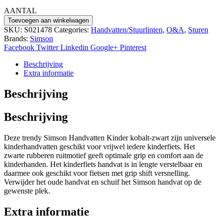
AANTAL
Simson
Toevoegen aan winkelwagen
handvatten
SKU:
S021478
Categories:
Handvatten/Stuurlinten
,
O&A
,
Sturen
kinder
Brands:
Simson
kobalt/zwart
Facebook
Twitter
Linkedin
Google+
Pinterest
aantal
Beschrijving
Extra informatie
Beschrijving
Beschrijving
Deze trendy Simson Handvatten Kinder kobalt-zwart zijn universele
kinderhandvatten geschikt voor vrijwel iedere kinderfiets. Het
zwarte rubberen ruitmotief geeft optimale grip en comfort aan de
kinderhanden. Het kinderfiets handvat is in lengte verstelbaar en
daarmee ook geschikt voor fietsen met grip shift versnelling.
Verwijder het oude handvat en schuif het Simson handvat op de
gewenste plek.
Extra informatie