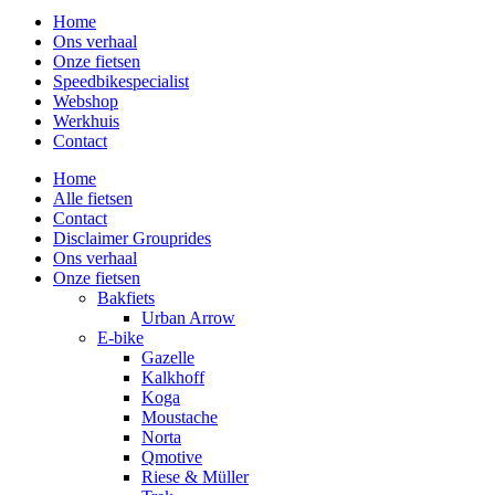
Home
Ons verhaal
Onze fietsen
Speedbikespecialist
Webshop
Werkhuis
Contact
Home
Alle fietsen
Contact
Disclaimer Grouprides
Ons verhaal
Onze fietsen
Bakfiets
Urban Arrow
E-bike
Gazelle
Kalkhoff
Koga
Moustache
Norta
Qmotive
Riese & Müller