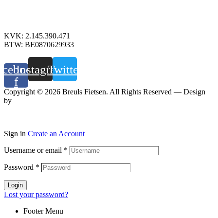
+32 89 760 303
info@breuls.be
KVK: 2.145.390.471
BTW: BE0870629933
acebook-
Instagram
Twitter
f
Copyright © 2026 Breuls Fietsen. All Rights Reserved — Design
by
Whyzzle
Privacy policy
—
Cookiebeleid
Sign in
Create an Account
Username or email
*
Password
*
Login
Lost your password?
Footer Menu