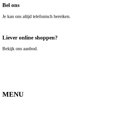
Bel ons
Je kan ons altijd telefonisch bereiken.
Bel ons
Liever online shoppen?
Bekijk ons aanbod.
Ga naar de webshop
MENU
Home
Ons verhaal
Onze fietsen
Speedbikespecialist
Webshop
Werkhuis
Contact