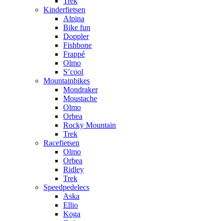
Trek
Kinderfietsen
Alpina
Bike fun
Doppler
Fishbone
Frappé
Olmo
S’cool
Mountainbikes
Mondraker
Moustache
Olmo
Orbea
Rocky Mountain
Trek
Racefietsen
Olmo
Orbea
Ridley
Trek
Speedpedelecs
Aska
Ellio
Koga