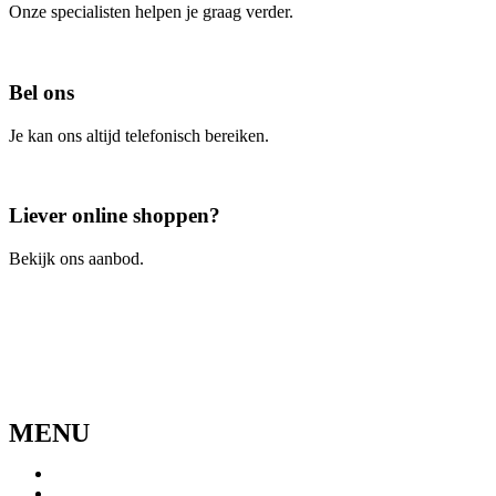
Onze specialisten helpen je graag verder.
Contacteer ons
Bel ons
Je kan ons altijd telefonisch bereiken.
Bel ons
Liever online shoppen?
Bekijk ons aanbod.
Ga naar de webshop
MENU
Menu
Home
Ons verhaal