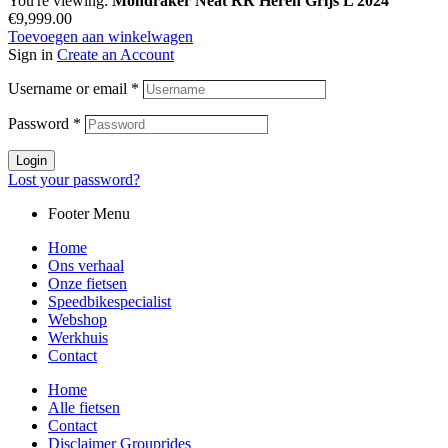
You're viewing:
Mondraker Neat RR Heren Grijs L 2024
€
9,999.00
Toevoegen aan winkelwagen
Sign in
Create an Account
Username or email
*
Password
*
Login
Lost your password?
Footer Menu
Home
Ons verhaal
Onze fietsen
Speedbikespecialist
Webshop
Werkhuis
Contact
Home
Alle fietsen
Contact
Disclaimer Grouprides