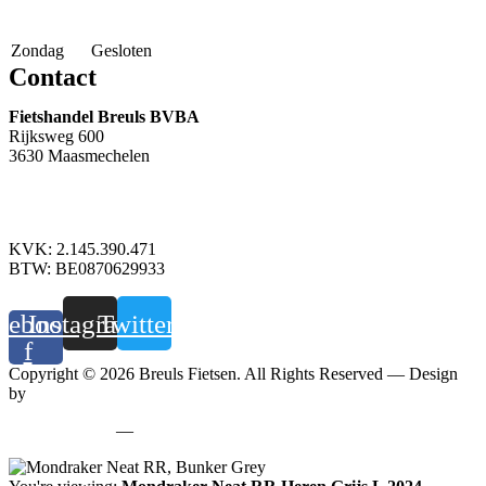
Zondag
Gesloten
Contact
Fietshandel Breuls BVBA
Rijksweg 600
3630 Maasmechelen
+32 89 760 303
info@breuls.be
KVK: 2.145.390.471
BTW: BE0870629933
cebook-
Instagram
Twitter
f
Copyright © 2026 Breuls Fietsen. All Rights Reserved — Design
by
Whyzzle
Privacy policy
—
Cookiebeleid