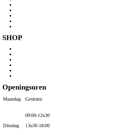
Onze fietsen
Speedbikespecialist
Webshop
Werkhuis
Contact
SHOP
Menu
Mountainbikes
Speedpedelecs
Stads- en hybride fietsen
E-bike
Racefietsen
Kinderfietsen
Openingsuren
Maandag
Gesloten
09:00-12u30
Dinsdag
13u30-18:00