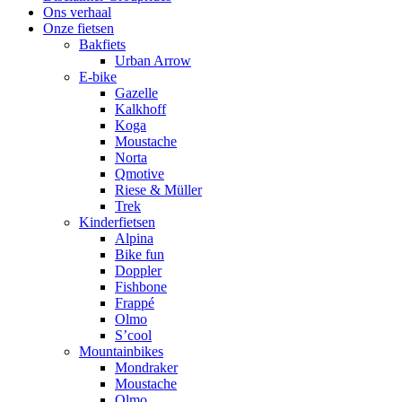
Ons verhaal
Onze fietsen
Bakfiets
Urban Arrow
E-bike
Gazelle
Kalkhoff
Koga
Moustache
Norta
Qmotive
Riese & Müller
Trek
Kinderfietsen
Alpina
Bike fun
Doppler
Fishbone
Frappé
Olmo
S’cool
Mountainbikes
Mondraker
Moustache
Olmo