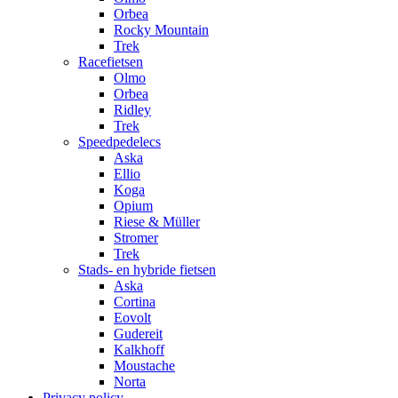
Orbea
Rocky Mountain
Trek
Racefietsen
Olmo
Orbea
Ridley
Trek
Speedpedelecs
Aska
Ellio
Koga
Opium
Riese & Müller
Stromer
Trek
Stads- en hybride fietsen
Aska
Cortina
Eovolt
Gudereit
Kalkhoff
Moustache
Norta
Privacy policy