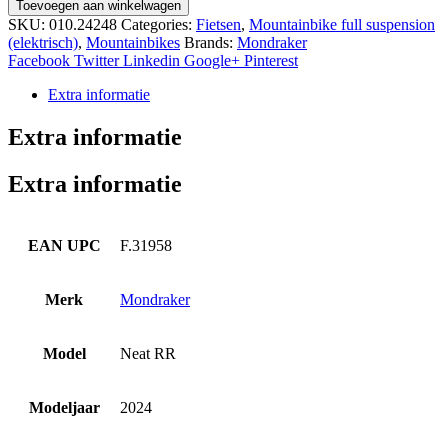
Mondraker
Toevoegen aan winkelwagen
Neat
SKU:
010.24248
Categories:
Fietsen
,
Mountainbike full suspension
RR
(elektrisch)
,
Mountainbikes
Brands:
Mondraker
Heren
Facebook
Twitter
Linkedin
Google+
Pinterest
Grijs
L
Extra informatie
2024
aantal
Extra informatie
Extra informatie
EAN UPC
F.31958
Merk
Mondraker
Model
Neat RR
Modeljaar
2024