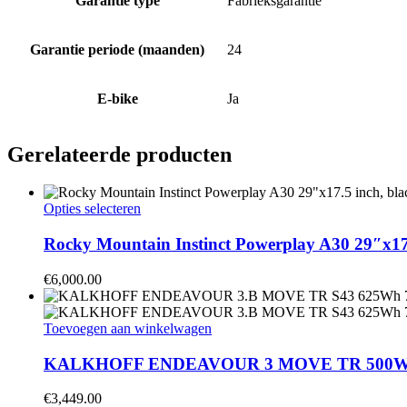
Garantie type
Fabrieksgarantie
Garantie periode (maanden)
24
E-bike
Ja
Gerelateerde producten
Dit
Opties selecteren
product
heeft
Rocky Mountain Instinct Powerplay A30 29″x17.
meerdere
variaties.
€
6,000.00
Deze
optie
kan
Toevoegen aan winkelwagen
gekozen
worden
KALKHOFF ENDEAVOUR 3 MOVE TR 500Wh 75N
op
de
€
3,449.00
productpagina