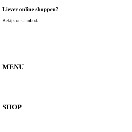
Liever online shoppen?
Bekijk ons aanbod.
Ga naar de webshop
MENU
Home
Ons verhaal
Onze fietsen
Speedbikespecialist
Webshop
Werkhuis
Contact
SHOP
Mountainbikes
Speedpedelecs
Stads- en hybride fietsen
E-bike
Racefietsen