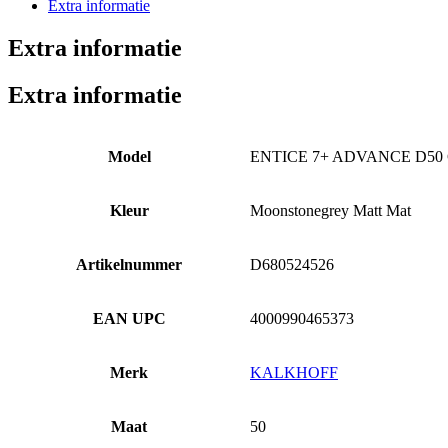
D50
Extra informatie
CX
800WH
Extra informatie
Moonstonegrey
Matt
Extra informatie
Mat
50cm
2026
aantal
Model
ENTICE 7+ ADVANCE D50
Kleur
Moonstonegrey Matt Mat
Artikelnummer
D680524526
EAN UPC
4000990465373
Merk
KALKHOFF
Maat
50