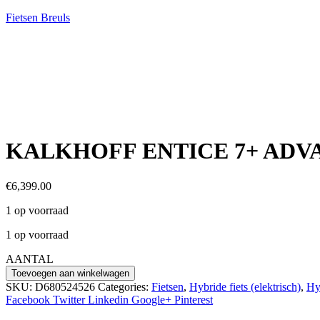
Fietsen Breuls
KALKHOFF ENTICE 7+ ADVANC
€
6,399.00
1 op voorraad
1 op voorraad
AANTAL
KALKHOFF
Toevoegen aan winkelwagen
ENTICE
SKU:
D680524526
Categories:
Fietsen
,
Hybride fiets (elektrisch)
,
Hy
7+
Facebook
Twitter
Linkedin
Google+
Pinterest
ADVANCE