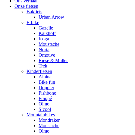
Ons verhaal
Onze fietsen
Bakfiets
Urban Arrow
E-bike
Gazelle
Kalkhoff
Koga
Moustache
Norta
Qmotive
Riese & Müller
Trek
Kinderfietsen
Alpina
Bike fun
Doppler
Fishbone
Frappé
Olmo
S’cool
Mountainbikes
Mondraker
Moustache
Olmo