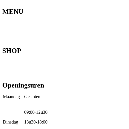
MENU
Home
Ons verhaal
Onze fietsen
Speedbikespecialist
Webshop
Werkhuis
Contact
SHOP
Mountainbikes
Speedpedelecs
Stads- en hybride fietsen
E-bike
Racefietsen
Kinderfietsen
Openingsuren
Maandag
Gesloten
09:00-12u30
Dinsdag
13u30-18:00