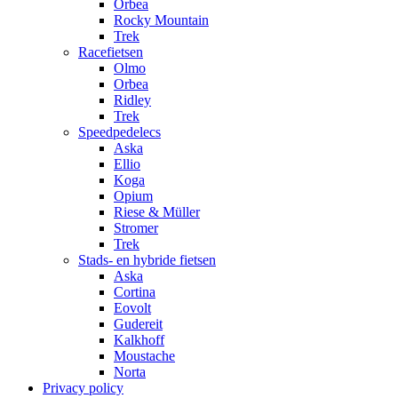
Orbea
Rocky Mountain
Trek
Racefietsen
Olmo
Orbea
Ridley
Trek
Speedpedelecs
Aska
Ellio
Koga
Opium
Riese & Müller
Stromer
Trek
Stads- en hybride fietsen
Aska
Cortina
Eovolt
Gudereit
Kalkhoff
Moustache
Norta
Privacy policy