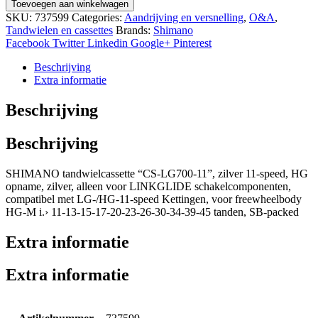
Cues-
Toevoegen aan winkelwagen
LG700
SKU:
737599
Categories:
Aandrijving en versnelling
,
O&A
,
aantal
Tandwielen en cassettes
Brands:
Shimano
Facebook
Twitter
Linkedin
Google+
Pinterest
Beschrijving
Extra informatie
Beschrijving
Beschrijving
SHIMANO tandwielcassette “CS-LG700-11”, zilver 11-speed, HG
opname, zilver, alleen voor LINKGLIDE schakelcomponenten,
compatibel met LG-/HG-11-speed Kettingen, voor freewheelbody
HG-M i.› 11-13-15-17-20-23-26-30-34-39-45 tanden, SB-packed
Extra informatie
Extra informatie