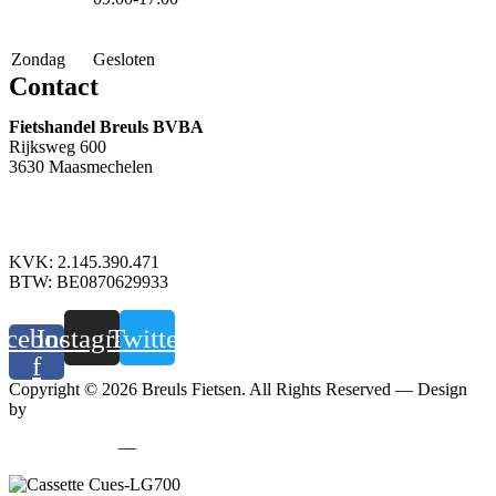
Zondag
Gesloten
Contact
Fietshandel Breuls BVBA
Rijksweg 600
3630 Maasmechelen
+32 89 760 303
info@breuls.be
KVK: 2.145.390.471
BTW: BE0870629933
acebook-
Instagram
Twitter
f
Copyright © 2026 Breuls Fietsen. All Rights Reserved — Design
by
Whyzzle
Privacy policy
—
Cookiebeleid