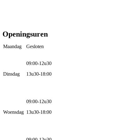
Mountainbikes
Speedpedelecs
Stads- en hybride fietsen
E-bike
Racefietsen
Kinderfietsen
Openingsuren
Maandag
Gesloten
09:00-12u30
Dinsdag
13u30-18:00
09:00-12u30
Woensdag
13u30-18:00
09:00-12u30