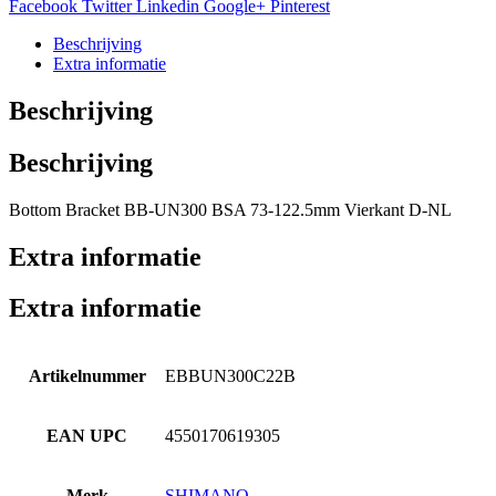
BB-
Facebook
Twitter
Linkedin
Google+
Pinterest
UN300
BSA
Beschrijving
aantal
Extra informatie
Beschrijving
Beschrijving
Bottom Bracket BB-UN300 BSA 73-122.5mm Vierkant D-NL
Extra informatie
Extra informatie
Artikelnummer
EBBUN300C22B
EAN UPC
4550170619305
Merk
SHIMANO