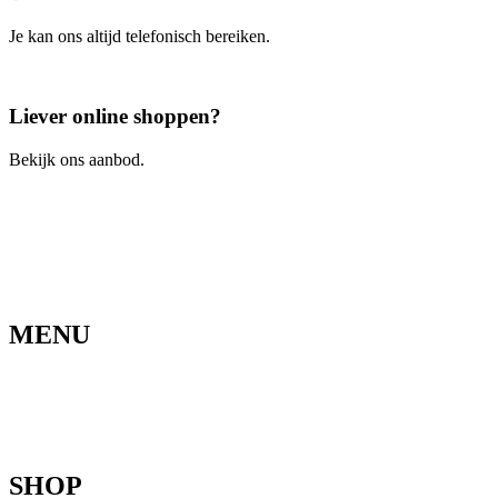
Je kan ons altijd telefonisch bereiken.
Bel ons
Liever online shoppen?
Bekijk ons aanbod.
Ga naar de webshop
MENU
Home
Ons verhaal
Onze fietsen
Speedbikespecialist
Webshop
Werkhuis
Contact
SHOP