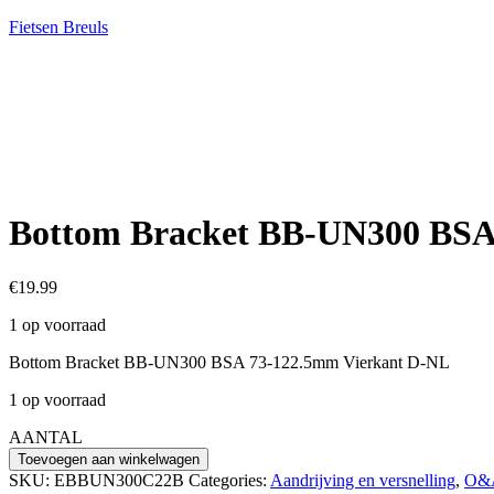
Fietsen Breuls
Bottom Bracket BB-UN300 BS
€
19.99
1 op voorraad
Bottom Bracket BB-UN300 BSA 73-122.5mm Vierkant D-NL
1 op voorraad
AANTAL
Bottom
Toevoegen aan winkelwagen
Bracket
SKU:
EBBUN300C22B
Categories:
Aandrijving en versnelling
,
O&