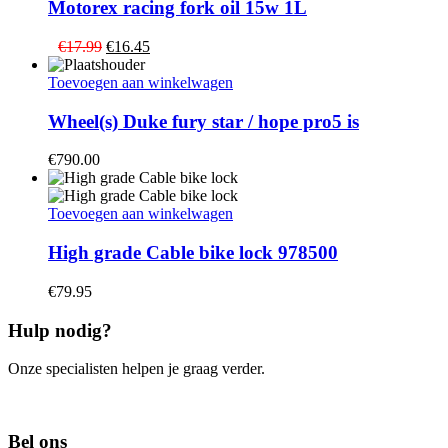
Motorex racing fork oil 15w 1L
Oorspronkelijke
Huidige
€
17.99
€
16.45
prijs
prijs
was:
is:
Toevoegen aan winkelwagen
€17.99.
€16.45.
Wheel(s) Duke fury star / hope pro5 is
€
790.00
Toevoegen aan winkelwagen
High grade Cable bike lock 978500
€
79.95
Hulp nodig?
Onze specialisten helpen je graag verder.
Contacteer ons
Bel ons