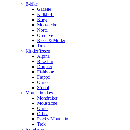
E-bike
Gazelle
Kalkhoff
Koga
Moustache
Norta
Qmotive
Riese & Müller
Trek
Kinderfietsen
Alpina
Bike fun
Doppler
Fishbone
Frappé
Olmo
S’cool
Mountainbikes
Mondraker
Moustache
Olmo
Orbea
Rocky Mountain
Trek
Racefietsen