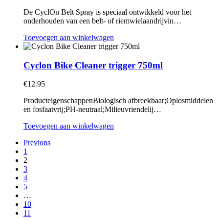
De CyclOn Belt Spray is speciaal ontwikkeld voor het
onderhouden van een belt- of riemwielaandrijvin…
Toevoegen aan winkelwagen
Cyclon Bike Cleaner trigger 750ml
€
12.95
ProducteigenschappenBiologisch afbreekbaar;Oplosmiddelen
en fosfaatvrij;PH-neutraal;Milieuvriendelij…
Toevoegen aan winkelwagen
Previons
1
2
3
4
5
…
10
11