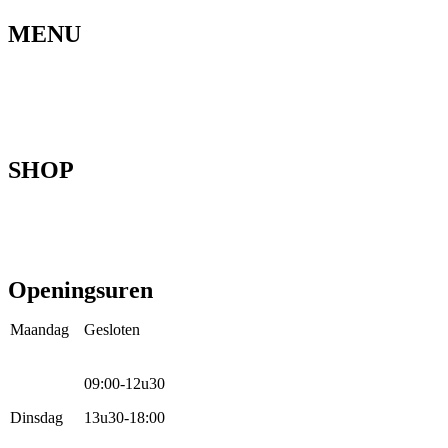
MENU
Home
Ons verhaal
Onze fietsen
Speedbikespecialist
Webshop
Werkhuis
Contact
SHOP
Mountainbikes
Speedpedelecs
Stads- en hybride fietsen
E-bike
Racefietsen
Kinderfietsen
Openingsuren
Maandag
Gesloten
09:00-12u30
Dinsdag
13u30-18:00