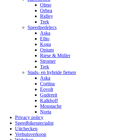
Olmo
Orbea
Ridley
Trek
Speedpedelecs
Aska
Ellio
Koga
Opium
Riese & Müller
Stromer
Trek
Stads- en hybride fietsen
Aska
Cortina
Eovolt
Gudereit
Kalkhoff
Moustache
Norta
Privacy policy
Speedbikespecialist
Uitchecken
Verhuisverkoop
Webshop