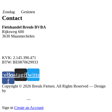
Zondag
Gesloten
Contact
Fietshandel Breuls BVBA
Rijksweg 600
3630 Maasmechelen
+32 89 760 303
info@breuls.be
KVK: 2.145.390.471
BTW: BE0870629933
acebook-
Instagram
Twitter
f
Copyright © 2026 Breuls Fietsen. All Rights Reserved — Design
by
Whyzzle
Privacy policy
—
Cookiebeleid
Sign in
Create an Account