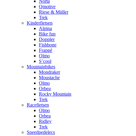
Norta
Qmotive
Riese & Müller
Trek
Kinderfietsen
Alpina
Bike fun
Doppler
Fishbone
Frappé
Olmo
S’cool
Mountainbikes
Mondraker
Moustache
Olmo
Orbea
Rocky Mountain
Trek
Racefietsen
Olmo
Orbea
Ridley
Trek
Speedpedelecs