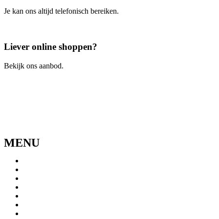
Je kan ons altijd telefonisch bereiken.
Bel ons
Liever online shoppen?
Bekijk ons aanbod.
Ga naar de webshop
MENU
Menu
Home
Ons verhaal
Onze fietsen
Speedbikespecialist
Webshop
Werkhuis
Contact