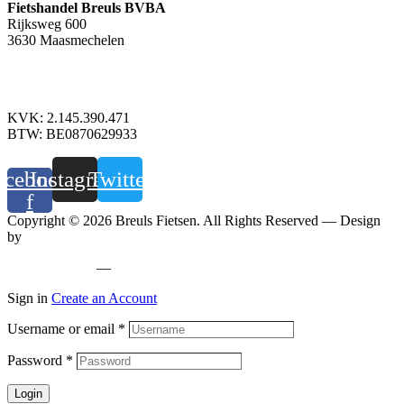
Fietshandel Breuls BVBA
Rijksweg 600
3630 Maasmechelen
+32 89 760 303
info@breuls.be
KVK: 2.145.390.471
BTW: BE0870629933
acebook-
Instagram
Twitter
f
Copyright © 2026 Breuls Fietsen. All Rights Reserved — Design
by
Whyzzle
Privacy policy
—
Cookiebeleid
Sign in
Create an Account
Username or email
*
Password
*
Login