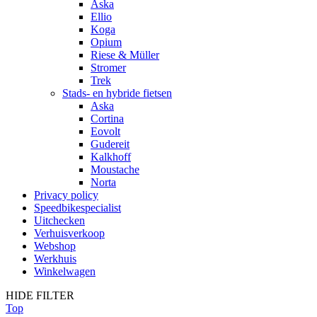
Aska
Ellio
Koga
Opium
Riese & Müller
Stromer
Trek
Stads- en hybride fietsen
Aska
Cortina
Eovolt
Gudereit
Kalkhoff
Moustache
Norta
Privacy policy
Speedbikespecialist
Uitchecken
Verhuisverkoop
Webshop
Werkhuis
Winkelwagen
HIDE FILTER
Top