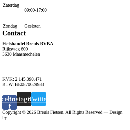
Zaterdag
09:00-17:00
Zondag
Gesloten
Contact
Fietshandel Breuls BVBA
Rijksweg 600
3630 Maasmechelen
+32 89 760 303
info@breuls.be
KVK: 2.145.390.471
BTW: BE0870629933
acebook-
Instagram
Twitter
f
Copyright © 2026 Breuls Fietsen. All Rights Reserved — Design
by
Whyzzle
Privacy policy
—
Cookiebeleid