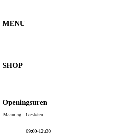
MENU
Home
Ons verhaal
Onze fietsen
Speedbikespecialist
Webshop
Werkhuis
Contact
SHOP
Mountainbikes
Speedpedelecs
Stads- en hybride fietsen
E-bike
Racefietsen
Kinderfietsen
Openingsuren
Maandag
Gesloten
09:00-12u30