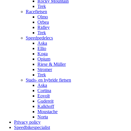
Rocky Mountain
Trek
Racefietsen
Olmo
Orbea
Ridley
Trek
Speedpedelecs
Aska
Ellio
Koga
Opium
Riese & Müller
Stromer
Trek
Stads- en hybride fietsen
Aska
Cortina
Eovolt
Gudereit
Kalkhoff
Moustache
Norta
Privacy policy
Speedbikespecialist