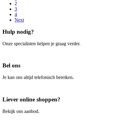
2
3
4
Next
Hulp nodig?
Onze specialisten helpen je graag verder.
Contacteer ons
Bel ons
Je kan ons altijd telefonisch bereiken.
Bel ons
Liever online shoppen?
Bekijk ons aanbod.
Ga naar de webshop