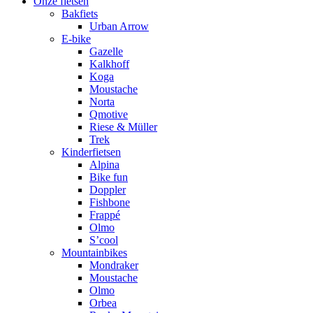
Onze fietsen
Bakfiets
Urban Arrow
E-bike
Gazelle
Kalkhoff
Koga
Moustache
Norta
Qmotive
Riese & Müller
Trek
Kinderfietsen
Alpina
Bike fun
Doppler
Fishbone
Frappé
Olmo
S’cool
Mountainbikes
Mondraker
Moustache
Olmo
Orbea