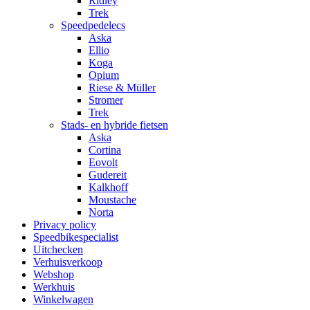
Ridley
Trek
Speedpedelecs
Aska
Ellio
Koga
Opium
Riese & Müller
Stromer
Trek
Stads- en hybride fietsen
Aska
Cortina
Eovolt
Gudereit
Kalkhoff
Moustache
Norta
Privacy policy
Speedbikespecialist
Uitchecken
Verhuisverkoop
Webshop
Werkhuis
Winkelwagen