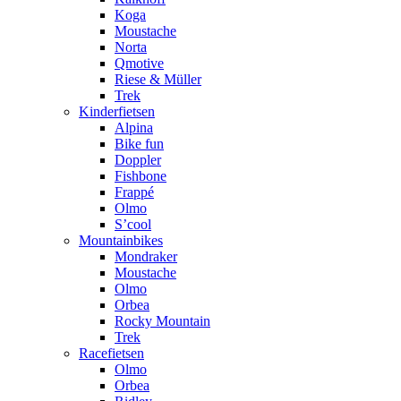
Koga
Moustache
Norta
Qmotive
Riese & Müller
Trek
Kinderfietsen
Alpina
Bike fun
Doppler
Fishbone
Frappé
Olmo
S’cool
Mountainbikes
Mondraker
Moustache
Olmo
Orbea
Rocky Mountain
Trek
Racefietsen
Olmo
Orbea