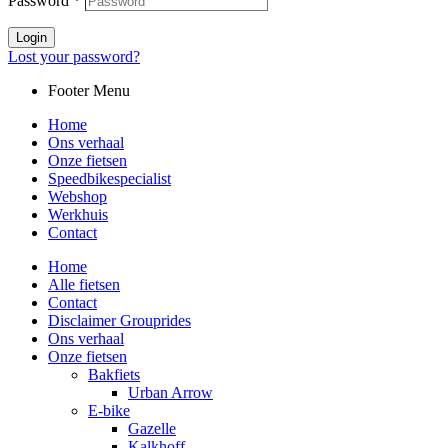
Password
*
Login
Lost your password?
Footer Menu
Home
Ons verhaal
Onze fietsen
Speedbikespecialist
Webshop
Werkhuis
Contact
Home
Alle fietsen
Contact
Disclaimer Grouprides
Ons verhaal
Onze fietsen
Bakfiets
Urban Arrow
E-bike
Gazelle
Kalkhoff