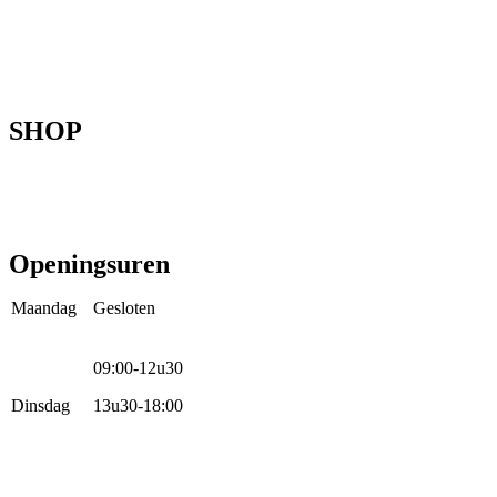
Home
Ons verhaal
Onze fietsen
Speedbikespecialist
Webshop
Werkhuis
Contact
SHOP
Mountainbikes
Speedpedelecs
Stads- en hybride fietsen
E-bike
Racefietsen
Kinderfietsen
Openingsuren
Maandag
Gesloten
09:00-12u30
Dinsdag
13u30-18:00