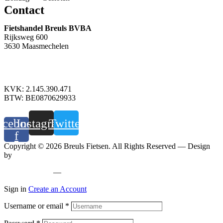
Contact
Fietshandel Breuls BVBA
Rijksweg 600
3630 Maasmechelen
+32 89 760 303
info@breuls.be
KVK: 2.145.390.471
BTW: BE0870629933
acebook-
Instagram
Twitter
f
Copyright © 2026 Breuls Fietsen. All Rights Reserved — Design
by
Whyzzle
Privacy policy
—
Cookiebeleid
Sign in
Create an Account
Username or email
*