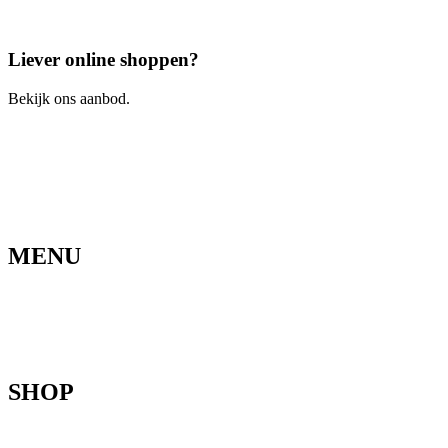
Bel ons
Liever online shoppen?
Bekijk ons aanbod.
Ga naar de webshop
MENU
Home
Ons verhaal
Onze fietsen
Speedbikespecialist
Webshop
Werkhuis
Contact
SHOP
Mountainbikes
Speedpedelecs
Stads- en hybride fietsen