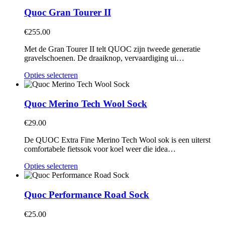
Quoc Gran Tourer II
€
255.00
Met de Gran Tourer II telt QUOC zijn tweede generatie
gravelschoenen. De draaiknop, vervaardiging ui…
Dit
Opties selecteren
product
heeft
meerdere
Quoc Merino Tech Wool Sock
variaties.
Deze
€
29.00
optie
kan
De QUOC Extra Fine Merino Tech Wool sok is een uiterst
gekozen
comfortabele fietssok voor koel weer die idea…
worden
op
Dit
Opties selecteren
de
product
productpagina
heeft
meerdere
Quoc Performance Road Sock
variaties.
Deze
€
25.00
optie