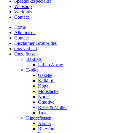
Speedbikespecialist
Webshop
Werkhuis
Contact
Home
Alle fietsen
Contact
Disclaimer Grouprides
Ons verhaal
Onze fietsen
Bakfiets
Urban Arrow
E-bike
Gazelle
Kalkhoff
Koga
Moustache
Norta
Qmotive
Riese & Müller
Trek
Kinderfietsen
Alpina
Bike fun