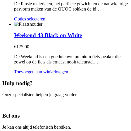
kan
De fijnste materialen, het perfecte gewicht en de nauwkeurige
gekozen
pasvorm maken van de QUOC sokken de id…
worden
op
Dit
Opties selecteren
de
product
productpagina
heeft
meerdere
Weekend 43 Black on White
variaties.
Deze
€
175.00
optie
kan
De Weekend is een goednieuwe premium fietssneaker die
gekozen
zowel op de fiets als ernaast nooit teleurstel…
worden
op
Toevoegen aan winkelwagen
de
productpagina
Hulp nodig?
Onze specialisten helpen je graag verder.
Contacteer ons
Bel ons
Je kan ons altijd telefonisch bereiken.