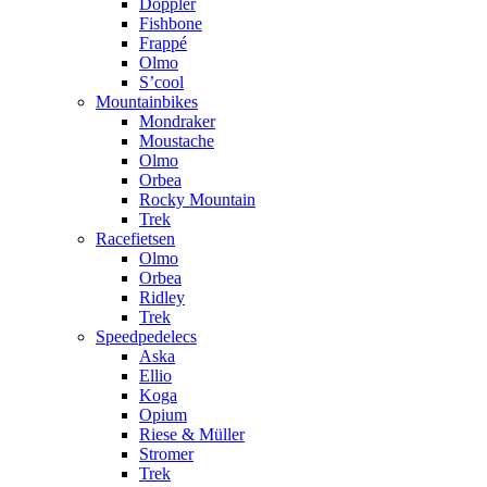
Doppler
Fishbone
Frappé
Olmo
S’cool
Mountainbikes
Mondraker
Moustache
Olmo
Orbea
Rocky Mountain
Trek
Racefietsen
Olmo
Orbea
Ridley
Trek
Speedpedelecs
Aska
Ellio
Koga
Opium
Riese & Müller
Stromer
Trek