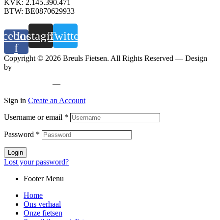
KVK: 2.145.390.471
BTW: BE0870629933
acebook-
Instagram
Twitter
f
Copyright © 2026 Breuls Fietsen. All Rights Reserved — Design
by
Whyzzle
Privacy policy
—
Cookiebeleid
Sign in
Create an Account
Username or email
*
Password
*
Login
Lost your password?
Footer Menu
Home
Ons verhaal
Onze fietsen