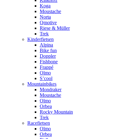
Kalkhoff
Koga
Moustache
Norta
Qmotive
Riese & Müller
Trek
Kinderfietsen
Alpina
Bike fun
Doppler
Fishbone
Frappé
Olmo
S’cool
Mountainbikes
Mondraker
Moustache
Olmo
Orbea
Rocky Mountain
Trek
Racefietsen
Olmo
Orbea