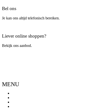
Bel ons
Je kan ons altijd telefonisch bereiken.
Bel ons
Liever online shoppen?
Bekijk ons aanbod.
Ga naar de webshop
MENU
Menu
Home
Ons verhaal
Onze fietsen
Speedbikespecialist