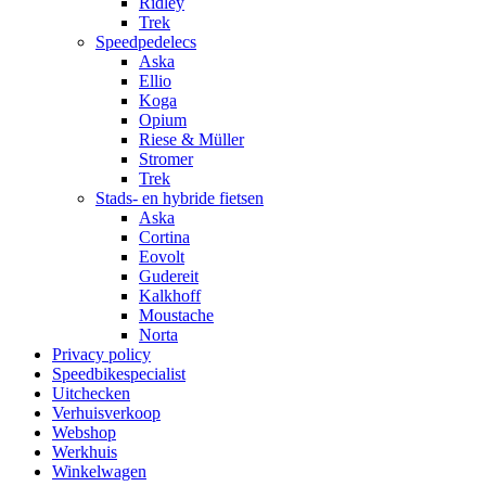
Ridley
Trek
Speedpedelecs
Aska
Ellio
Koga
Opium
Riese & Müller
Stromer
Trek
Stads- en hybride fietsen
Aska
Cortina
Eovolt
Gudereit
Kalkhoff
Moustache
Norta
Privacy policy
Speedbikespecialist
Uitchecken
Verhuisverkoop
Webshop
Werkhuis
Winkelwagen