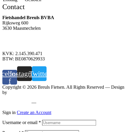
Contact
Fietshandel Breuls BVBA
Rijksweg 600
3630 Maasmechelen
+32 89 760 303
info@breuls.be
KVK: 2.145.390.471
BTW: BE0870629933
acebook-
Instagram
Twitter
f
Copyright © 2026 Breuls Fietsen. All Rights Reserved — Design
by
Whyzzle
Privacy policy
—
Cookiebeleid
Sign in
Create an Account
Username or email
*