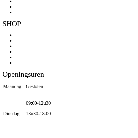
Webshop
Werkhuis
Contact
SHOP
Menu
Mountainbikes
Speedpedelecs
Stads- en hybride fietsen
E-bike
Racefietsen
Kinderfietsen
Openingsuren
Maandag
Gesloten
09:00-12u30
Dinsdag
13u30-18:00