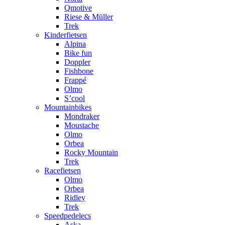
Qmotive
Riese & Müller
Trek
Kinderfietsen
Alpina
Bike fun
Doppler
Fishbone
Frappé
Olmo
S’cool
Mountainbikes
Mondraker
Moustache
Olmo
Orbea
Rocky Mountain
Trek
Racefietsen
Olmo
Orbea
Ridley
Trek
Speedpedelecs
Aska