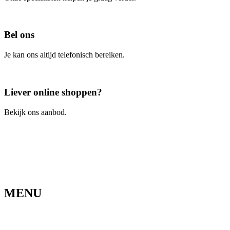
Contacteer ons
Bel ons
Je kan ons altijd telefonisch bereiken.
Bel ons
Liever online shoppen?
Bekijk ons aanbod.
Ga naar de webshop
MENU
Home
Ons verhaal
Onze fietsen
Speedbikespecialist