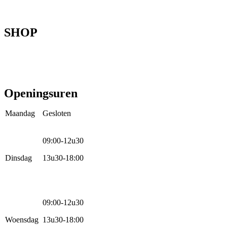
Webshop
Werkhuis
Contact
SHOP
Mountainbikes
Speedpedelecs
Stads- en hybride fietsen
E-bike
Racefietsen
Kinderfietsen
Openingsuren
Maandag
Gesloten
09:00-12u30
Dinsdag
13u30-18:00
09:00-12u30
Woensdag
13u30-18:00