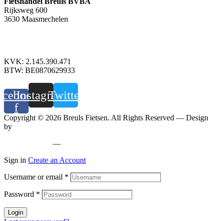
Fietshandel Breuls BVBA
Rijksweg 600
3630 Maasmechelen
+32 89 760 303
info@breuls.be
KVK: 2.145.390.471
BTW: BE0870629933
acebook-
Instagram
Twitter
f
Copyright © 2026 Breuls Fietsen. All Rights Reserved — Design
by
Whyzzle
Privacy policy
—
Cookiebeleid
Sign in
Create an Account
Username or email
*
Password
*
Login