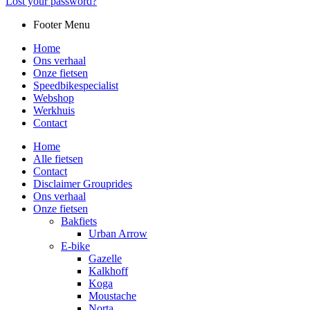
Lost your password?
Footer Menu
Home
Ons verhaal
Onze fietsen
Speedbikespecialist
Webshop
Werkhuis
Contact
Home
Alle fietsen
Contact
Disclaimer Grouprides
Ons verhaal
Onze fietsen
Bakfiets
Urban Arrow
E-bike
Gazelle
Kalkhoff
Koga
Moustache
Norta