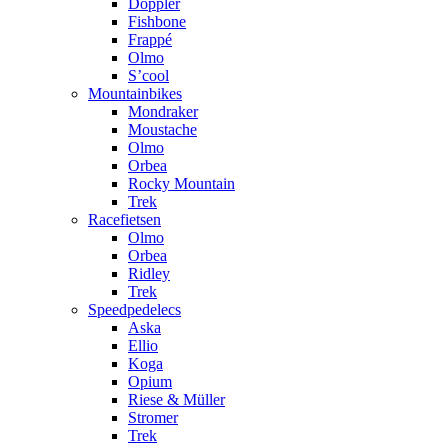
Doppler
Fishbone
Frappé
Olmo
S’cool
Mountainbikes
Mondraker
Moustache
Olmo
Orbea
Rocky Mountain
Trek
Racefietsen
Olmo
Orbea
Ridley
Trek
Speedpedelecs
Aska
Ellio
Koga
Opium
Riese & Müller
Stromer
Trek