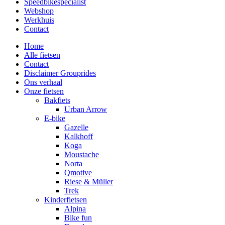
Speedbikespecialist
Webshop
Werkhuis
Contact
Home
Alle fietsen
Contact
Disclaimer Grouprides
Ons verhaal
Onze fietsen
Bakfiets
Urban Arrow
E-bike
Gazelle
Kalkhoff
Koga
Moustache
Norta
Qmotive
Riese & Müller
Trek
Kinderfietsen
Alpina
Bike fun