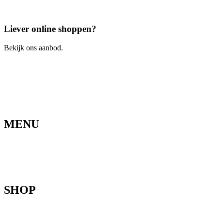
Bel ons
Liever online shoppen?
Bekijk ons aanbod.
Ga naar de webshop
MENU
Home
Ons verhaal
Onze fietsen
Speedbikespecialist
Webshop
Werkhuis
Contact
SHOP
Mountainbikes
Speedpedelecs
Stads- en hybride fietsen