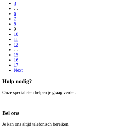
3
…
6
7
8
9
10
11
12
…
15
16
17
Next
Hulp nodig?
Onze specialisten helpen je graag verder.
Contacteer ons
Bel ons
Je kan ons altijd telefonisch bereiken.