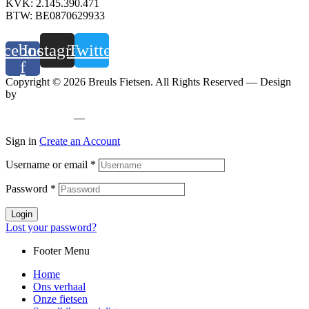
KVK: 2.145.390.471
BTW: BE0870629933
acebook-
Instagram
Twitter
f
Copyright © 2026 Breuls Fietsen. All Rights Reserved — Design
by
Whyzzle
Privacy policy
—
Cookiebeleid
Sign in
Create an Account
Username or email
*
Password
*
Login
Lost your password?
Footer Menu
Home
Ons verhaal
Onze fietsen