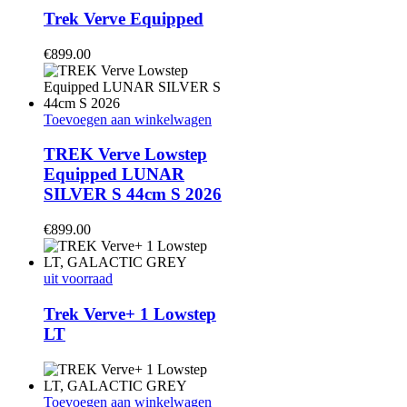
heeft
Trek Verve Equipped
meerdere
variaties.
€
899.00
Deze
optie
kan
gekozen
Toevoegen aan winkelwagen
worden
op
TREK Verve Lowstep
de
Equipped LUNAR
productpagina
SILVER S 44cm S 2026
€
899.00
uit voorraad
Trek Verve+ 1 Lowstep
LT
Toevoegen aan winkelwagen