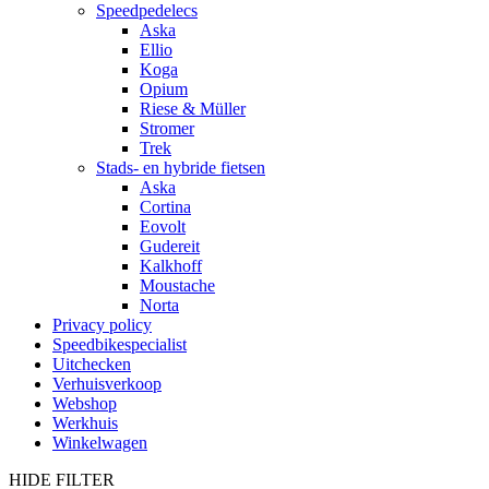
Speedpedelecs
Aska
Ellio
Koga
Opium
Riese & Müller
Stromer
Trek
Stads- en hybride fietsen
Aska
Cortina
Eovolt
Gudereit
Kalkhoff
Moustache
Norta
Privacy policy
Speedbikespecialist
Uitchecken
Verhuisverkoop
Webshop
Werkhuis
Winkelwagen
HIDE FILTER