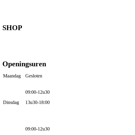
Onze fietsen
Speedbikespecialist
Webshop
Werkhuis
Contact
SHOP
Mountainbikes
Speedpedelecs
Stads- en hybride fietsen
E-bike
Racefietsen
Kinderfietsen
Openingsuren
Maandag
Gesloten
09:00-12u30
Dinsdag
13u30-18:00
09:00-12u30