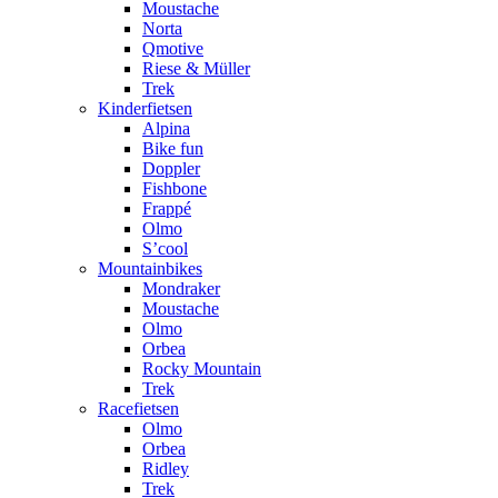
Moustache
Norta
Qmotive
Riese & Müller
Trek
Kinderfietsen
Alpina
Bike fun
Doppler
Fishbone
Frappé
Olmo
S’cool
Mountainbikes
Mondraker
Moustache
Olmo
Orbea
Rocky Mountain
Trek
Racefietsen
Olmo
Orbea
Ridley
Trek