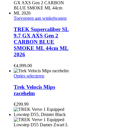
gekozen
worden
op
Toevoegen aan winkelwagen
de
productpagina
TREK Supercaliber SL
9.7 GX AXS Gen 2
CARBON BLUE
SMOKE ML 44cm ML
2026
€
4,999.00
Dit
Opties selecteren
product
heeft
Trek Velocis Mips
meerdere
racehelm
variaties.
Deze
€
299.99
optie
kan
gekozen
worden
op