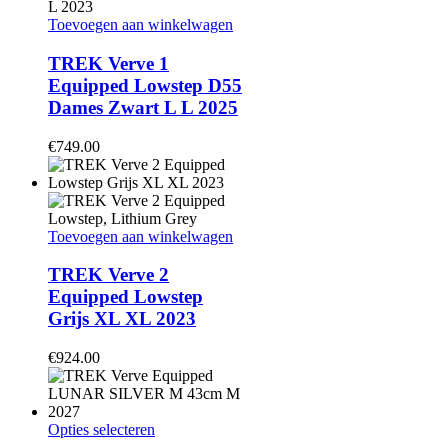
de
Toevoegen aan winkelwagen
productpagina
TREK Verve 1
Equipped Lowstep D55
Dames Zwart L L 2025
€
749.00
Toevoegen aan winkelwagen
TREK Verve 2
Equipped Lowstep
Grijs XL XL 2023
€
924.00
Dit
Opties selecteren
product