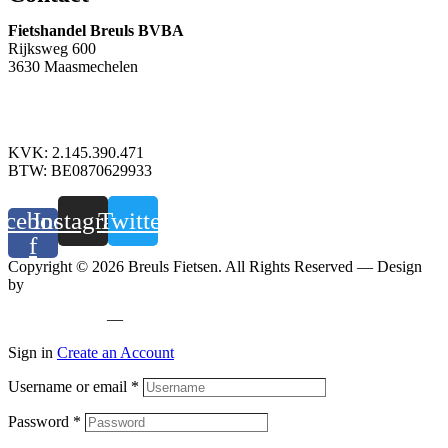
Fietshandel Breuls BVBA
Rijksweg 600
3630 Maasmechelen
+32 89 760 303
info@breuls.be
KVK: 2.145.390.471
BTW: BE0870629933
acebook-
Instagram
Twitter
f
Copyright © 2026 Breuls Fietsen. All Rights Reserved — Design
by
Whyzzle
Privacy policy
—
Cookiebeleid
Sign in
Create an Account
Username or email
*
Password
*