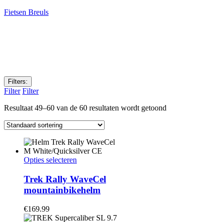
Fietsen Breuls
Filters:
Filter
Filter
Resultaat 49–60 van de 60 resultaten wordt getoond
Dit
Opties selecteren
product
heeft
Trek Rally WaveCel
meerdere
mountainbikehelm
variaties.
Deze
€
169.99
optie
kan