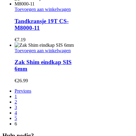
Toevoegen aan winkelwagen
Tandkransje 19T CS-
M8000-11
€
7.19
Toevoegen aan winkelwagen
Zak Shim eindkap SIS
6mm
€
26.99
Previons
1
2
3
4
5
6
Hulp nodig?