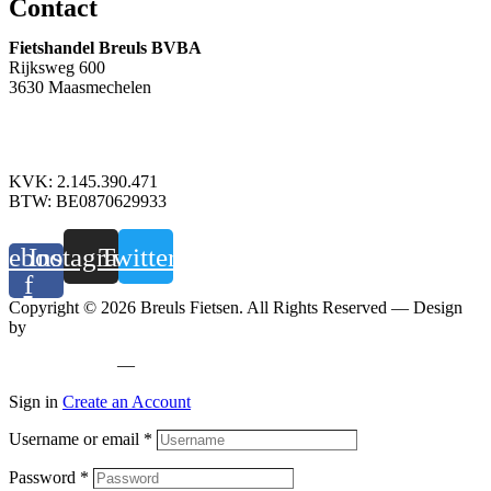
Contact
Fietshandel Breuls BVBA
Rijksweg 600
3630 Maasmechelen
+32 89 760 303
info@breuls.be
KVK: 2.145.390.471
BTW: BE0870629933
cebook-
Instagram
Twitter
f
Copyright © 2026 Breuls Fietsen. All Rights Reserved — Design
by
Whyzzle
Privacy policy
—
Cookiebeleid
Sign in
Create an Account
Username or email
*
Password
*