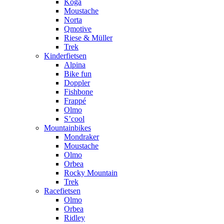
Koga
Moustache
Norta
Qmotive
Riese & Müller
Trek
Kinderfietsen
Alpina
Bike fun
Doppler
Fishbone
Frappé
Olmo
S’cool
Mountainbikes
Mondraker
Moustache
Olmo
Orbea
Rocky Mountain
Trek
Racefietsen
Olmo
Orbea
Ridley