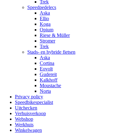
Trek
Speedpedelecs
Aska
Ellio
Koga
Opium
Riese & Müller
Stromer
Trek
Stads- en hybride fietsen
Aska
Cortina
Eovolt
Gudereit
Kalkhoff
Moustache
Norta
Privacy policy
Speedbikespecialist
Uitchecken
Verhuisverkoop
Webshop
Werkhuis
Winkelwagen