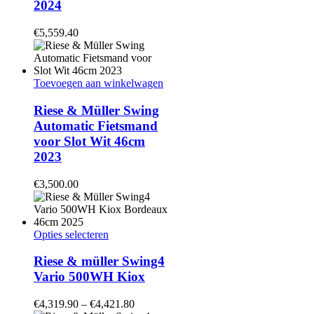
2024
€
5,559.40
Toevoegen aan winkelwagen
Riese & Müller Swing
Automatic Fietsmand
voor Slot Wit 46cm
2023
€
3,500.00
Dit
Opties selecteren
product
heeft
Riese & müller Swing4
meerdere
Vario 500WH Kiox
variaties.
Deze
€
4,319.90
–
€
4,421.80
optie