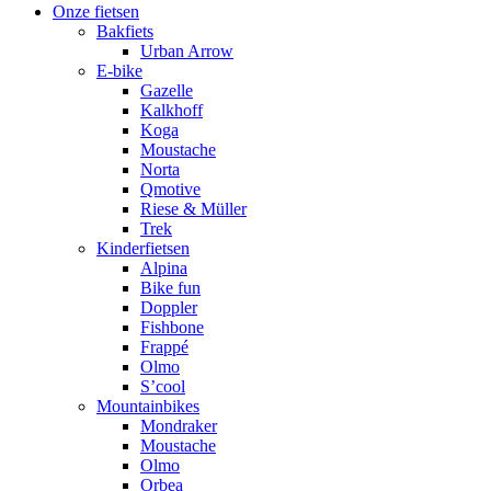
Onze fietsen
Bakfiets
Urban Arrow
E-bike
Gazelle
Kalkhoff
Koga
Moustache
Norta
Qmotive
Riese & Müller
Trek
Kinderfietsen
Alpina
Bike fun
Doppler
Fishbone
Frappé
Olmo
S’cool
Mountainbikes
Mondraker
Moustache
Olmo
Orbea