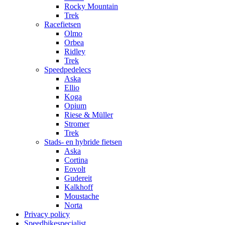
Rocky Mountain
Trek
Racefietsen
Olmo
Orbea
Ridley
Trek
Speedpedelecs
Aska
Ellio
Koga
Opium
Riese & Müller
Stromer
Trek
Stads- en hybride fietsen
Aska
Cortina
Eovolt
Gudereit
Kalkhoff
Moustache
Norta
Privacy policy
Speedbikespecialist