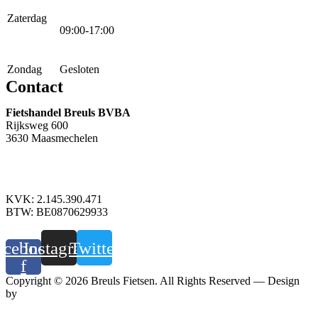
Zaterdag
09:00-17:00
Zondag
Gesloten
Contact
Fietshandel Breuls BVBA
Rijksweg 600
3630 Maasmechelen
+32 89 760 303
info@breuls.be
KVK: 2.145.390.471
BTW: BE0870629933
acebook-
Instagram
Twitter
f
Copyright © 2026 Breuls Fietsen. All Rights Reserved — Design
by
Whyzzle
Privacy policy
—
Cookiebeleid