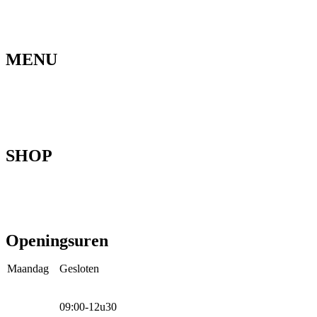
MENU
Home
Ons verhaal
Onze fietsen
Speedbikespecialist
Webshop
Werkhuis
Contact
SHOP
Mountainbikes
Speedpedelecs
Stads- en hybride fietsen
E-bike
Racefietsen
Kinderfietsen
Openingsuren
Maandag
Gesloten
09:00-12u30