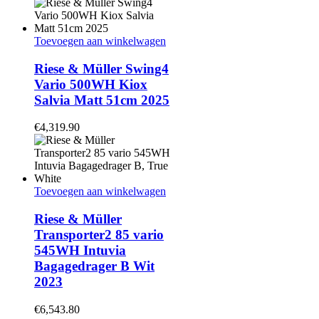
kan
gekozen
worden
Toevoegen aan winkelwagen
op
de
Riese & Müller Swing4
productpagina
Vario 500WH Kiox
Salvia Matt 51cm 2025
€
4,319.90
Toevoegen aan winkelwagen
Riese & Müller
Transporter2 85 vario
545WH Intuvia
Bagagedrager B Wit
2023
€
6,543.80