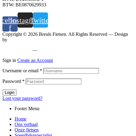
BTW: BE0870629933
acebook-
Instagram
Twitter
f
Copyright © 2026 Breuls Fietsen. All Rights Reserved — Design
by
Whyzzle
Privacy policy
—
Cookiebeleid
Sign in
Create an Account
Username or email
*
Password
*
Login
Lost your password?
Footer Menu
Home
Ons verhaal
Onze fietsen
Speedbikespecialist