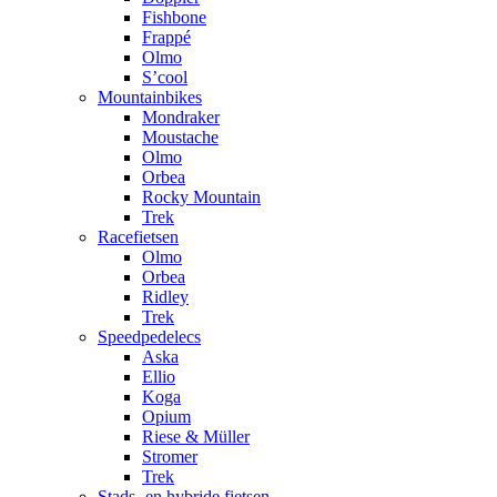
Fishbone
Frappé
Olmo
S’cool
Mountainbikes
Mondraker
Moustache
Olmo
Orbea
Rocky Mountain
Trek
Racefietsen
Olmo
Orbea
Ridley
Trek
Speedpedelecs
Aska
Ellio
Koga
Opium
Riese & Müller
Stromer
Trek
Stads- en hybride fietsen