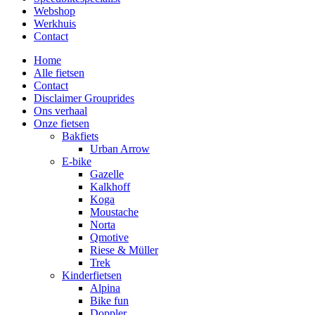
Webshop
Werkhuis
Contact
Home
Alle fietsen
Contact
Disclaimer Grouprides
Ons verhaal
Onze fietsen
Bakfiets
Urban Arrow
E-bike
Gazelle
Kalkhoff
Koga
Moustache
Norta
Qmotive
Riese & Müller
Trek
Kinderfietsen
Alpina
Bike fun
Doppler