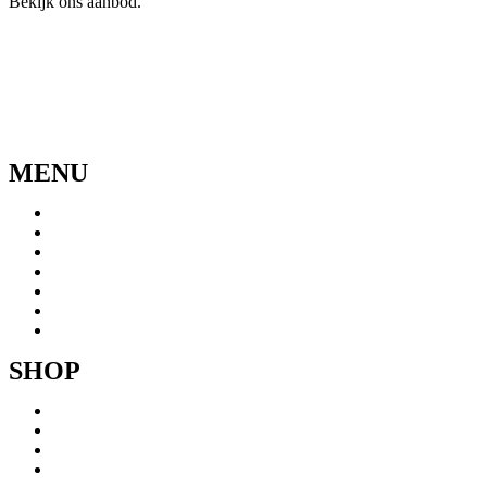
Bekijk ons aanbod.
Ga naar de webshop
MENU
Menu
Home
Ons verhaal
Onze fietsen
Speedbikespecialist
Webshop
Werkhuis
Contact
SHOP
Menu
Mountainbikes
Speedpedelecs
Stads- en hybride fietsen
E-bike