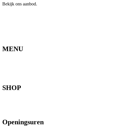
Bekijk ons aanbod.
Ga naar de webshop
MENU
Home
Ons verhaal
Onze fietsen
Speedbikespecialist
Webshop
Werkhuis
Contact
SHOP
Mountainbikes
Speedpedelecs
Stads- en hybride fietsen
E-bike
Racefietsen
Kinderfietsen
Openingsuren