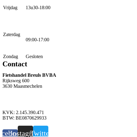
Vrijdag
13u30-18:00
Zaterdag
09:00-17:00
Zondag
Gesloten
Contact
Fietshandel Breuls BVBA
Rijksweg 600
3630 Maasmechelen
+32 89 760 303
info@breuls.be
KVK: 2.145.390.471
BTW: BE0870629933
acebook-
Instagram
Twitter