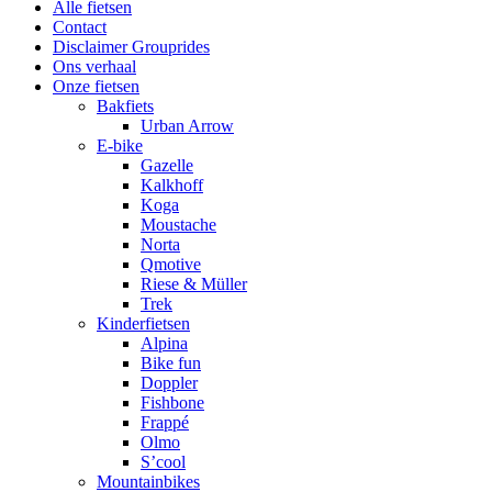
Alle fietsen
Contact
Disclaimer Grouprides
Ons verhaal
Onze fietsen
Bakfiets
Urban Arrow
E-bike
Gazelle
Kalkhoff
Koga
Moustache
Norta
Qmotive
Riese & Müller
Trek
Kinderfietsen
Alpina
Bike fun
Doppler
Fishbone
Frappé
Olmo
S’cool
Mountainbikes