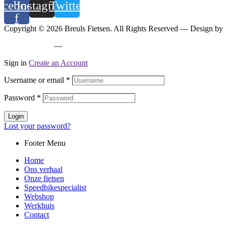
acebook-
Instagram
Twitter
f
Copyright © 2026 Breuls Fietsen. All Rights Reserved — Design by
Privacy policy
—
Cookiebeleid
Sign in
Create an Account
Username or email
*
Password
*
Login
Lost your password?
Footer Menu
Home
Ons verhaal
Onze fietsen
Speedbikespecialist
Webshop
Werkhuis
Contact