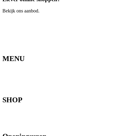
Bekijk ons aanbod.
Ga naar de webshop
MENU
Home
Ons verhaal
Onze fietsen
Speedbikespecialist
Webshop
Werkhuis
Contact
SHOP
Mountainbikes
Speedpedelecs
Stads- en hybride fietsen
E-bike
Racefietsen
Kinderfietsen