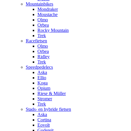
Mountainbikes
Mondraker
Moustache
Olmo
Orbea
Rocky Mountain
Trek
Racefietsen
Olmo
Orbea
Ridley
Trek
Speedpedelecs
Aska
Ellio
Koga
Opium
Riese & Müller
Stromer
Trek
Stads- en hybride fietsen
Aska
Cortina
Eovolt
Gudereit