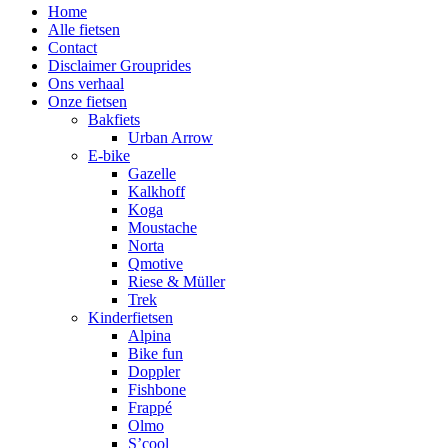
Home
Alle fietsen
Contact
Disclaimer Grouprides
Ons verhaal
Onze fietsen
Bakfiets
Urban Arrow
E-bike
Gazelle
Kalkhoff
Koga
Moustache
Norta
Qmotive
Riese & Müller
Trek
Kinderfietsen
Alpina
Bike fun
Doppler
Fishbone
Frappé
Olmo
S’cool