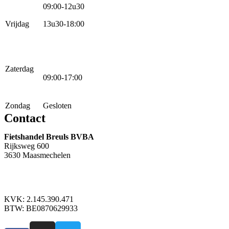
09:00-12u30
Vrijdag
13u30-18:00
Zaterdag
09:00-17:00
Zondag
Gesloten
Contact
Fietshandel Breuls BVBA
Rijksweg 600
3630 Maasmechelen
+32 89 760 303
info@breuls.be
KVK: 2.145.390.471
BTW: BE0870629933