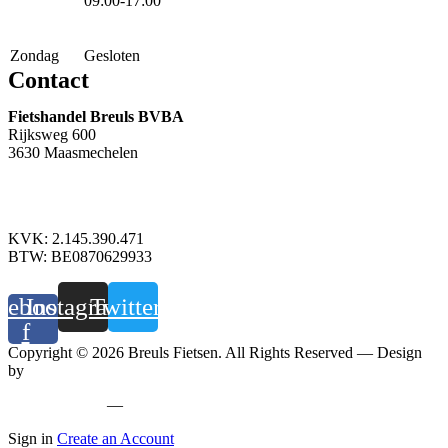
09:00-17:00
Zondag
Gesloten
Contact
Fietshandel Breuls BVBA
Rijksweg 600
3630 Maasmechelen
+32 89 760 303
info@breuls.be
KVK: 2.145.390.471
BTW: BE0870629933
cebook-
Instagram
Twitter
f
Copyright © 2026 Breuls Fietsen. All Rights Reserved — Design
by
Whyzzle
Privacy policy
—
Cookiebeleid
Sign in
Create an Account