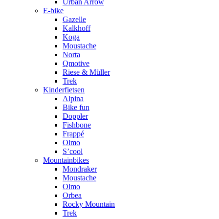
Urban Arrow
E-bike
Gazelle
Kalkhoff
Koga
Moustache
Norta
Qmotive
Riese & Müller
Trek
Kinderfietsen
Alpina
Bike fun
Doppler
Fishbone
Frappé
Olmo
S’cool
Mountainbikes
Mondraker
Moustache
Olmo
Orbea
Rocky Mountain
Trek