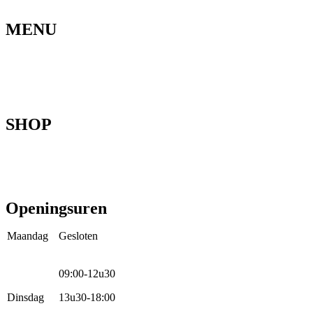
MENU
Home
Ons verhaal
Onze fietsen
Speedbikespecialist
Webshop
Werkhuis
Contact
SHOP
Mountainbikes
Speedpedelecs
Stads- en hybride fietsen
E-bike
Racefietsen
Kinderfietsen
Openingsuren
Maandag
Gesloten
09:00-12u30
Dinsdag
13u30-18:00