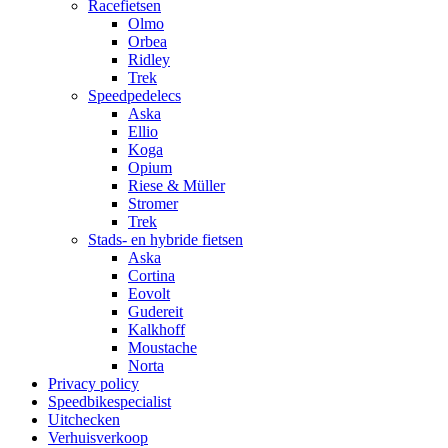
Racefietsen
Olmo
Orbea
Ridley
Trek
Speedpedelecs
Aska
Ellio
Koga
Opium
Riese & Müller
Stromer
Trek
Stads- en hybride fietsen
Aska
Cortina
Eovolt
Gudereit
Kalkhoff
Moustache
Norta
Privacy policy
Speedbikespecialist
Uitchecken
Verhuisverkoop