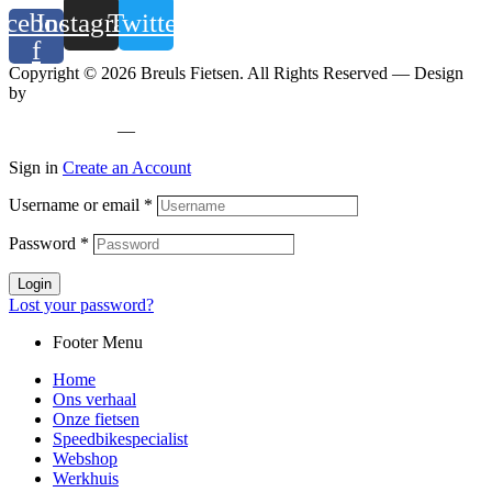
acebook-
Instagram
Twitter
f
Copyright © 2026 Breuls Fietsen. All Rights Reserved — Design
by
Whyzzle
Privacy policy
—
Cookiebeleid
Sign in
Create an Account
Username or email
*
Password
*
Login
Lost your password?
Footer Menu
Home
Ons verhaal
Onze fietsen
Speedbikespecialist
Webshop
Werkhuis