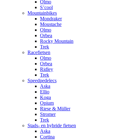
Olmo
S’cool
Mountainbikes
Mondraker
Moustache
Olmo
Orbea
Rocky Mountain
Trek
Racefietsen
Olmo
Orbea
Ridley
Trek
Speedpedelecs
Aska
Ellio
Koga
Opium
Riese & Müller
Stromer
Trek
Stads- en hybride fietsen
Aska
Cortina