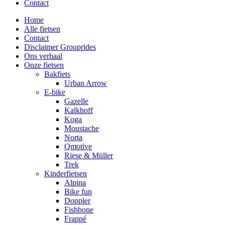
Contact
Home
Alle fietsen
Contact
Disclaimer Grouprides
Ons verhaal
Onze fietsen
Bakfiets
Urban Arrow
E-bike
Gazelle
Kalkhoff
Koga
Moustache
Norta
Qmotive
Riese & Müller
Trek
Kinderfietsen
Alpina
Bike fun
Doppler
Fishbone
Frappé