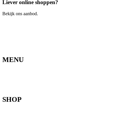
Liever online shoppen?
Bekijk ons aanbod.
Ga naar de webshop
MENU
Home
Ons verhaal
Onze fietsen
Speedbikespecialist
Webshop
Werkhuis
Contact
SHOP
Mountainbikes
Speedpedelecs
Stads- en hybride fietsen
E-bike
Racefietsen
Kinderfietsen