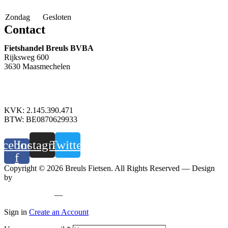
Zondag
Gesloten
Contact
Fietshandel Breuls BVBA
Rijksweg 600
3630 Maasmechelen
+32 89 760 303
info@breuls.be
KVK: 2.145.390.471
BTW: BE0870629933
acebook-
Instagram
Twitter
f
Copyright © 2026 Breuls Fietsen. All Rights Reserved — Design
by
Whyzzle
Privacy policy
—
Cookiebeleid
Sign in
Create an Account