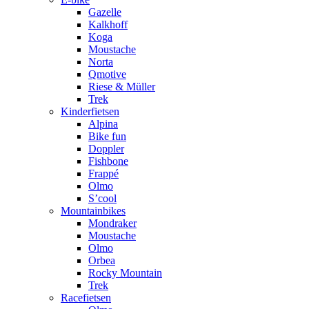
Gazelle
Kalkhoff
Koga
Moustache
Norta
Qmotive
Riese & Müller
Trek
Kinderfietsen
Alpina
Bike fun
Doppler
Fishbone
Frappé
Olmo
S’cool
Mountainbikes
Mondraker
Moustache
Olmo
Orbea
Rocky Mountain
Trek
Racefietsen