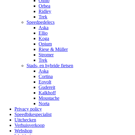
Olmo
Orbea
Ridley
Trek
Speedpedelecs
Aska
Ellio
Koga
Opium
Riese & Müller
Stromer
Trek
Stads- en hybride fietsen
Aska
Cortina
Eovolt
Gudereit
Kalkhoff
Moustache
Norta
Privacy policy
Speedbikespecialist
Uitchecken
Verhuisverkoop
Webshop