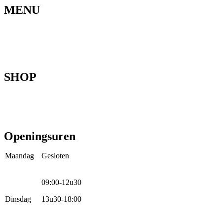
MENU
Home
Ons verhaal
Onze fietsen
Speedbikespecialist
Webshop
Werkhuis
Contact
SHOP
Mountainbikes
Speedpedelecs
Stads- en hybride fietsen
E-bike
Racefietsen
Kinderfietsen
Openingsuren
Maandag
Gesloten
09:00-12u30
Dinsdag
13u30-18:00