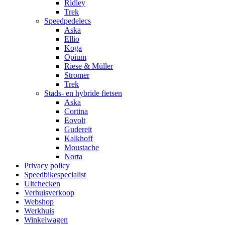
Ridley
Trek
Speedpedelecs
Aska
Ellio
Koga
Opium
Riese & Müller
Stromer
Trek
Stads- en hybride fietsen
Aska
Cortina
Eovolt
Gudereit
Kalkhoff
Moustache
Norta
Privacy policy
Speedbikespecialist
Uitchecken
Verhuisverkoop
Webshop
Werkhuis
Winkelwagen