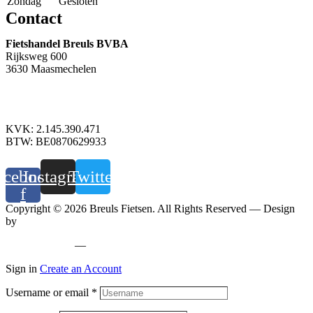
Zondag
Gesloten
Contact
Fietshandel Breuls BVBA
Rijksweg 600
3630 Maasmechelen
+32 89 760 303
info@breuls.be
KVK: 2.145.390.471
BTW: BE0870629933
acebook-
Instagram
Twitter
f
Copyright © 2026 Breuls Fietsen. All Rights Reserved — Design
by
Whyzzle
Privacy policy
—
Cookiebeleid
Sign in
Create an Account
Username or email
*