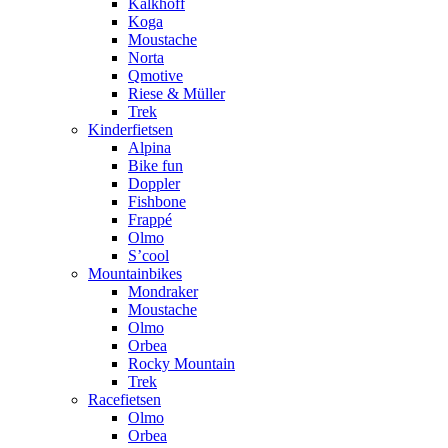
Kalkhoff
Koga
Moustache
Norta
Qmotive
Riese & Müller
Trek
Kinderfietsen
Alpina
Bike fun
Doppler
Fishbone
Frappé
Olmo
S’cool
Mountainbikes
Mondraker
Moustache
Olmo
Orbea
Rocky Mountain
Trek
Racefietsen
Olmo
Orbea