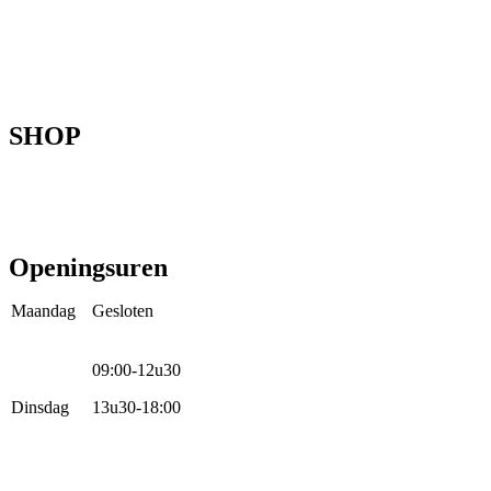
Home
Ons verhaal
Onze fietsen
Speedbikespecialist
Webshop
Werkhuis
Contact
SHOP
Mountainbikes
Speedpedelecs
Stads- en hybride fietsen
E-bike
Racefietsen
Kinderfietsen
Openingsuren
Maandag
Gesloten
09:00-12u30
Dinsdag
13u30-18:00