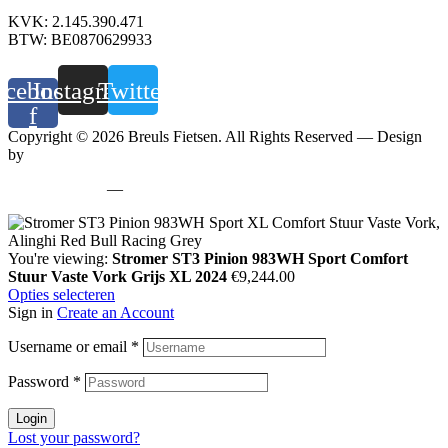
KVK: 2.145.390.471
BTW: BE0870629933
acebook-
Instagram
Twitter
f
Copyright © 2026 Breuls Fietsen. All Rights Reserved — Design
by
Whyzzle
Privacy policy
—
Cookiebeleid
You're viewing:
Stromer ST3 Pinion 983WH Sport Comfort
Stuur Vaste Vork Grijs XL 2024
€
9,244.00
Opties selecteren
Sign in
Create an Account
Username or email
*
Password
*
Login
Lost your password?