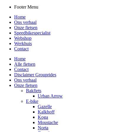
Footer Menu
Home
Ons verhaal
Onze fietsen
Speedbikespecialist
Webshop
Werkhuis
Contact
Home
Alle fietsen
Contact
Disclaimer Grouprides
Ons verhaal
Onze fietsen
Bakfiets
Urban Arrow
E-bike
Gazelle
Kalkhoff
Koga
Moustache
Norta