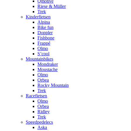
Qmotive
Riese & Müller
Trek
Kinderfietsen
Alpina
Bike fun
Doppler
Fishbone
Frappé
Olmo
S’cool
Mountainbikes
Mondraker
Moustache
Olmo
Orbea
Rocky Mountain
Trek
Racefietsen
Olmo
Orbea
Ridley
Trek
Speedpedelecs
Aska