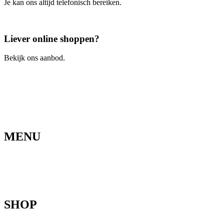
Je kan ons altijd telefonisch bereiken.
Bel ons
Liever online shoppen?
Bekijk ons aanbod.
Ga naar de webshop
MENU
Home
Ons verhaal
Onze fietsen
Speedbikespecialist
Webshop
Werkhuis
Contact
SHOP
Mountainbikes
Speedpedelecs