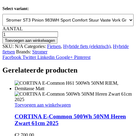
Select variant:
AANTAL
Stromer
ST3
Toevoegen aan winkelwagen
Pinion
SKU:
N/A
Categories:
Fietsen
,
Hybride fiets (elektrisch)
,
Hybride
983WH
fietsen
Brands:
Stromer
Sport
Facebook
Twitter
Linkedin
Google+
Pinterest
Comfort
Stuur
Gerelateerde producten
Vaste
Vork
Grijs
XL
2024
hoeveelheid
Toevoegen aan winkelwagen
CORTINA E-Common 500Wh 50NM Heren
Zwart 61cm 2025
€
2,700.00