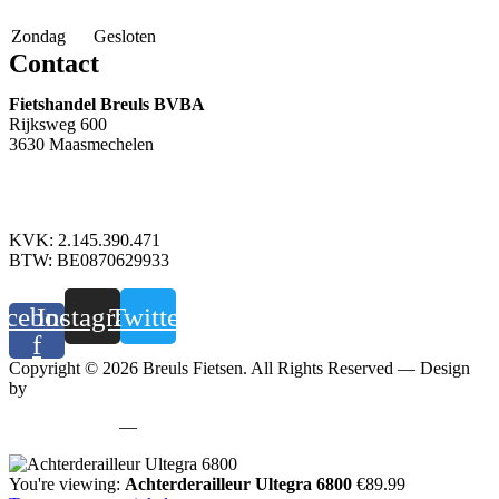
Zondag
Gesloten
Contact
Fietshandel Breuls BVBA
Rijksweg 600
3630 Maasmechelen
+32 89 760 303
info@breuls.be
KVK: 2.145.390.471
BTW: BE0870629933
acebook-
Instagram
Twitter
f
Copyright © 2026 Breuls Fietsen. All Rights Reserved — Design
by
Whyzzle
Privacy policy
—
Cookiebeleid
You're viewing:
Achterderailleur Ultegra 6800
€
89.99