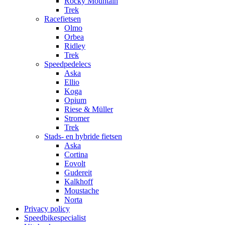
Rocky Mountain
Trek
Racefietsen
Olmo
Orbea
Ridley
Trek
Speedpedelecs
Aska
Ellio
Koga
Opium
Riese & Müller
Stromer
Trek
Stads- en hybride fietsen
Aska
Cortina
Eovolt
Gudereit
Kalkhoff
Moustache
Norta
Privacy policy
Speedbikespecialist