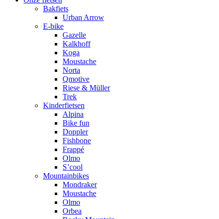
Bakfiets
Urban Arrow
E-bike
Gazelle
Kalkhoff
Koga
Moustache
Norta
Qmotive
Riese & Müller
Trek
Kinderfietsen
Alpina
Bike fun
Doppler
Fishbone
Frappé
Olmo
S’cool
Mountainbikes
Mondraker
Moustache
Olmo
Orbea