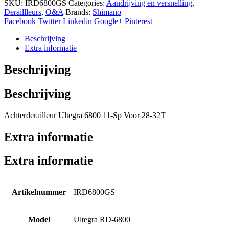
Ultegra
SKU:
IRD6800GS
Categories:
Aandrijving en versnelling
,
6800
Deraillleurs
,
O&A
Brands:
Shimano
hoeveelheid
Facebook
Twitter
Linkedin
Google+
Pinterest
Beschrijving
Extra informatie
Beschrijving
Beschrijving
Achterderailleur Ultegra 6800 11-Sp Voor 28-32T
Extra informatie
Extra informatie
Artikelnummer
IRD6800GS
Model
Ultegra RD-6800