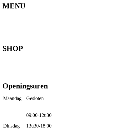
MENU
Home
Ons verhaal
Onze fietsen
Speedbikespecialist
Webshop
Werkhuis
Contact
SHOP
Mountainbikes
Speedpedelecs
Stads- en hybride fietsen
E-bike
Racefietsen
Kinderfietsen
Openingsuren
Maandag
Gesloten
09:00-12u30
Dinsdag
13u30-18:00