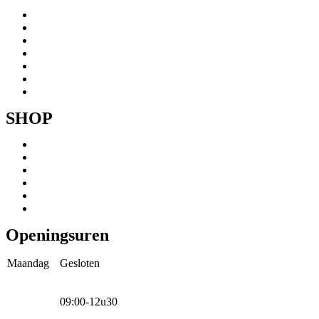
Menu
Home
Ons verhaal
Onze fietsen
Speedbikespecialist
Webshop
Werkhuis
Contact
SHOP
Menu
Mountainbikes
Speedpedelecs
Stads- en hybride fietsen
E-bike
Racefietsen
Kinderfietsen
Openingsuren
Maandag
Gesloten
09:00-12u30