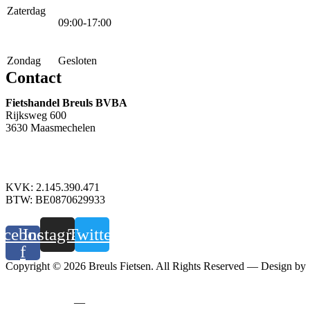
Zaterdag
09:00-17:00
Zondag
Gesloten
Contact
Fietshandel Breuls BVBA
Rijksweg 600
3630 Maasmechelen
+32 89 760 303
info@breuls.be
KVK: 2.145.390.471
BTW: BE0870629933
acebook-
Instagram
Twitter
f
Copyright © 2026 Breuls Fietsen. All Rights Reserved — Design by
Whyzzle
Privacy policy
—
Cookiebeleid