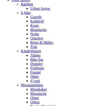
Bakfiets
Urban Arrow
E-bike
Gazelle
Kalkhoff
Koga
Moustache
Norta
Qmotive
Riese & Müller
Trek
Kinderfietsen
Alpina
Bike fun
Doppler
Fishbone
Frappé
Olmo
S’cool
Mountainbikes
Mondraker
Moustache
Olmo
Orbea