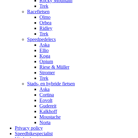
Rocky Mountain
Trek
Racefietsen
Olmo
Orbea
Ridley
Trek
Speedpedelecs
Aska
Ellio
Koga
Opium
Riese & Müller
Stromer
Trek
Stads- en hybride fietsen
Aska
Cortina
Eovolt
Gudereit
Kalkhoff
Moustache
Norta
Privacy policy
Speedbikespecialist