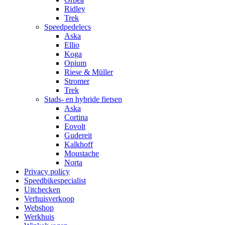
Ridley
Trek
Speedpedelecs
Aska
Ellio
Koga
Opium
Riese & Müller
Stromer
Trek
Stads- en hybride fietsen
Aska
Cortina
Eovolt
Gudereit
Kalkhoff
Moustache
Norta
Privacy policy
Speedbikespecialist
Uitchecken
Verhuisverkoop
Webshop
Werkhuis