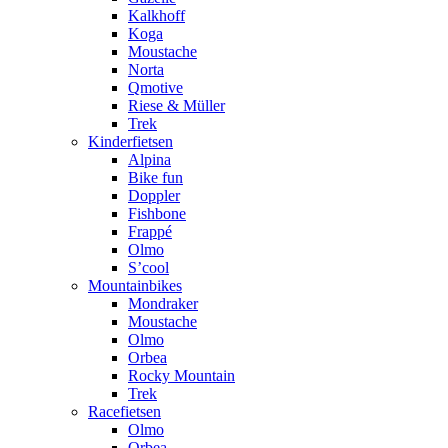
Kalkhoff
Koga
Moustache
Norta
Qmotive
Riese & Müller
Trek
Kinderfietsen
Alpina
Bike fun
Doppler
Fishbone
Frappé
Olmo
S’cool
Mountainbikes
Mondraker
Moustache
Olmo
Orbea
Rocky Mountain
Trek
Racefietsen
Olmo
Orbea