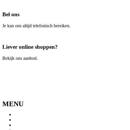
Contacteer ons
Bel ons
Je kan ons altijd telefonisch bereiken.
Bel ons
Liever online shoppen?
Bekijk ons aanbod.
Ga naar de webshop
MENU
Menu
Home
Ons verhaal
Onze fietsen