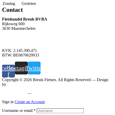
Zondag
Gesloten
Contact
Fietshandel Breuls BVBA
Rijksweg 600
3630 Maasmechelen
+32 89 760 303
info@breuls.be
KVK: 2.145.390.471
BTW: BE0870629933
acebook-
Instagram
Twitter
f
Copyright © 2026 Breuls Fietsen. All Rights Reserved — Design
by
Whyzzle
Privacy policy
—
Cookiebeleid
Sign in
Create an Account
Username or email
*