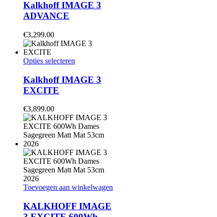
heeft
Kalkhoff IMAGE 3
meerdere
ADVANCE
variaties.
Deze
€
3,299.00
optie
kan
gekozen
Dit
Opties selecteren
worden
product
op
heeft
Kalkhoff IMAGE 3
de
meerdere
EXCITE
productpagina
variaties.
Deze
€
3,899.00
optie
kan
gekozen
worden
op
de
productpagina
Toevoegen aan winkelwagen
KALKHOFF IMAGE
3 EXCITE 600Wh