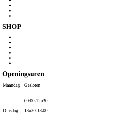
Speedbikespecialist
Webshop
Werkhuis
Contact
SHOP
Menu
Mountainbikes
Speedpedelecs
Stads- en hybride fietsen
E-bike
Racefietsen
Kinderfietsen
Openingsuren
Maandag
Gesloten
09:00-12u30
Dinsdag
13u30-18:00